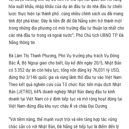
hóa xuất khẩu, nhập khẩu của dự án đầu tư do nhà đầu tư chiến
lược thực hiện tại thành phố…cùng nhiều chính sách ưu đãi mang
tính đột phá khác. Đây là tiền đề để Đà Nẵng sớm trở thành một
trong những địa phương có môi trường đầu tư thuận lợi nhất cho
các nhà đầu tư trong và ngoài nước”, Phó Chủ tịch UBND TP. Đà
Nẵng thông tin.
Bà Lâm Thị Thanh Phương, Phó Vụ trưởng phụ trách Vụ Đông
Bắc Á, Bộ Ngoại giao cho biết, lũy kế đến ngày 20/5, Nhật Bản
có 5.352 dự án còn hiệu lực, tổng vốn đăng ký 76,031 tỷ USD,
đứng thứ 3/146 quốc gia và vùng lãnh thổ đầu tư vào Việt Nam.
Theo kết quả nghiên cứu của Tổ chức Xúc tiến mậu dịch Nhật
Bản (JETRO), 64% doanh nghiệp Nhật Bản đang đầu tư kinh
doanh tại Việt Nam có ý định tiếp tục và mở rộng hoạt động tại
Việt Nam-đứng đầu khu vực châu Á và châu Đại Dương.
“Với tiềm năng, thế mạnh vượt trội và nền tảng hợp tác vững
chắc sẵn có với Nhật Bản, Đà Nẵng sẽ tiếp tục là điểm đến lý