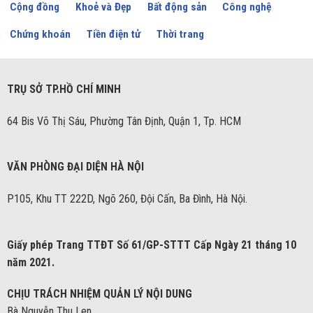
Cộng đồng
Khoẻ và Đẹp
Bất động sản
Công nghệ
Chứng khoán
Tiền điện tử
Thời trang
TRỤ SỞ TP.HỒ CHÍ MINH
64 Bis Võ Thị Sáu, Phường Tân Định, Quận 1, Tp. HCM
VĂN PHÒNG ĐẠI DIỆN HÀ NỘI
P105, Khu TT 222D, Ngõ 260, Đội Cấn, Ba Đình, Hà Nội.
Giấy phép Trang TTĐT Số 61/GP-STTT Cấp Ngày 21 tháng 10
năm 2021.
CHỊU TRÁCH NHIỆM QUẢN LÝ NỘI DUNG
Bà Nguyễn Thu Len