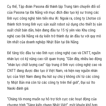
Cụ thể, Tập đoàn Pasona đã thành lập Trung tâm chuyển đổi số
của Pasona tại Đà Nẵng với mục đích đào tạo kỹ sư trong các
lĩnh vực công nghệ tiên tiến như AI. Ngoài ra, công ty Lhotse có
thành tích trong lĩnh vực sản xuất robot sử dụng cho thiết bị sản
xuất chất bán dẫn, hiện đang đầu tư 15 tỷ yên vào Khu công
nghệ cao Đà Nẵng và dự kiến trở thành dự án đầu tư với quy mô
lớn nhất của doanh nghiệp Nhật Bản tại Đà Nẵng.
Để tăng tốc đầu tư vào lĩnh vực công nghệ cao và CNTT, nguồn
nhân lực có kỹ năng cao rất quan trọng. “Gần đây, nhiều lao động
“nhân lực chất lượng cao” tập trung ở lĩnh vực công nghệ cao và
CNTT đang được đào tạo ở Việt Nam, và hiện nay nguồn nhân
lực của Việt Nam đang thu hút sự chú ý không chỉ từ các công
ty Nhật Bản mà còn từ các công ty trên thế giới”, Đại sứ Ito
Naoki đánh giá.
“Chúng tôi mong muốn sự hỗ trợ tích cực các hoạt động của
chương trình “Sáng kiến chung Nhật-Việt”, một khuôn khổ hợp