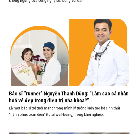
không ngừng của công nghệ số. Cùng với danh...
Bác sĩ “runner” Nguyễn Thanh Dũng: “Làm sao cá nhân
hoá vẻ đẹp trong điều trị nha khoa?”
Là một bác sĩ trẻ tuổi mang trong mình lý tưởng kiến tạo hệ sinh thái
“hạnh phúc toàn diện” (total well-being) trong khởi nghiệp...