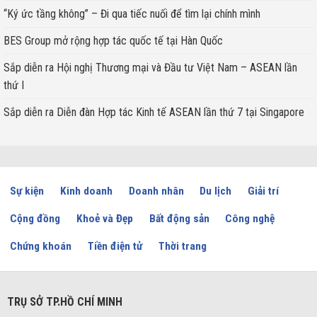
“Ký ức tầng không” – Đi qua tiếc nuối để tìm lại chính mình
BES Group mở rộng hợp tác quốc tế tại Hàn Quốc
Sắp diễn ra Hội nghị Thương mại và Đầu tư Việt Nam – ASEAN lần
thứ I
Sắp diễn ra Diễn đàn Hợp tác Kinh tế ASEAN lần thứ 7 tại Singapore
Sự kiện
Kinh doanh
Doanh nhân
Du lịch
Giải trí
Cộng đồng
Khoẻ và Đẹp
Bất động sản
Công nghệ
Chứng khoán
Tiền điện tử
Thời trang
TRỤ SỞ TP.HỒ CHÍ MINH