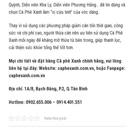
Quỳnh, Diễn viên Kha Ly, Diễn viên Phương Hằng… đã tin dùng và
chọn Cà Phê Xanh làm “vị cứu tinh” của vóc dáng.
Thay vì sử dụng các phương pháp giảm cân tốn thời gian, công
sức và chi phí cao, người thừa cân nên ưu tiên sử dụng Cà Phê
Xanh mỗi ngày để kháng mỡ thừa từ bên trong, giúp thanh lọc,
cải thiện sức khỏe tổng thể tốt hơn.
Mọi chi tiết về đặt hàng Cà phê Xanh chính hãng, vui lòng
liên hệ tại đây: Website: caphexanh.com.vn, hoặc Fanpage:
caphexanh.com.vn
Địa chỉ: 1A/8, Bạch Đằng, P.2, Q.Tân Bình
Hotline: 0902.655.006 – 0914.401.551
Rate this post