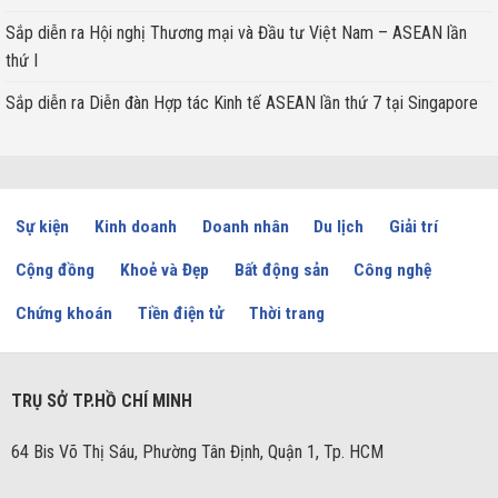
Sắp diễn ra Hội nghị Thương mại và Đầu tư Việt Nam – ASEAN lần
thứ I
Sắp diễn ra Diễn đàn Hợp tác Kinh tế ASEAN lần thứ 7 tại Singapore
Sự kiện
Kinh doanh
Doanh nhân
Du lịch
Giải trí
Cộng đồng
Khoẻ và Đẹp
Bất động sản
Công nghệ
Chứng khoán
Tiền điện tử
Thời trang
TRỤ SỞ TP.HỒ CHÍ MINH
64 Bis Võ Thị Sáu, Phường Tân Định, Quận 1, Tp. HCM