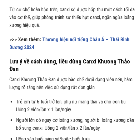
Từ cơ chế hoàn hảo trên, canxi sẽ được hấp thu một cách tối đa
vào cơ thể, giúp phòng tránh sự thiếu hụt canxi, ngăn ngừa loãng
xương hiệu quả.
>>> Xem thêm:
Thương hiệu nổi tiếng Châu Á – Thái Bình
Dương 2024
Lưu ý về cách dùng, liều dùng Canxi Khương Thảo
Đan
Canxi Khương Thảo Đan được bào chế dưới dạng viên nén, hàm
lượng rõ ràng nên việc sử dụng rất đơn giản.
Trẻ em từ 6 tuổi trở lên, phụ nữ mang thai và cho con bú:
Uống 2 viên/lần x 1 lần/ngày.
Người lớn có nguy cơ loãng xương, người bị loãng xương cần
bổ sung canxi: Uống 2 viên/lần x 2 lần/ngày.
Uống vào buổi sáng và/hoặc buổi trưa.