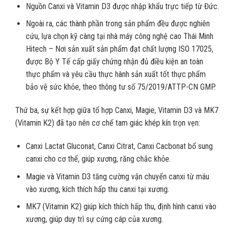
Nguồn Canxi và Vitamin D3 được nhập khẩu trực tiếp từ Đức.
Ngoài ra, các thành phần trong sản phẩm đều được nghiên
cứu, lựa chọn kỹ càng tại nhà máy công nghệ cao Thái Minh
Hitech – Nơi sản xuất sản phẩm đạt chất lượng ISO 17025,
được Bộ Y Tế cấp giấy chứng nhận đủ điều kiện an toàn
thực phẩm và yêu cầu thực hành sản xuất tốt thực phẩm
bảo vệ sức khỏe, theo thông tư số 75/2019/ATTP-CN GMP.
Thứ ba, sự kết hợp giữa tổ hợp Canxi, Magie, Vitamin D3 và MK7
(Vitamin K2) đã tạo nên cơ chế tam giác khép kín trọn vẹn:
Canxi Lactat Gluconat, Canxi Citrat, Canxi Cacbonat bổ sung
canxi cho cơ thể, giúp xương, răng chắc khỏe.
Magie và Vitamin D3 tăng cường vận chuyển canxi từ máu
vào xương, kích thích hấp thu canxi tại xương.
MK7 (Vitamin K2) giúp kích thích hấp thu, định hình canxi vào
xương, giúp duy trì sự cứng cáp của xương.