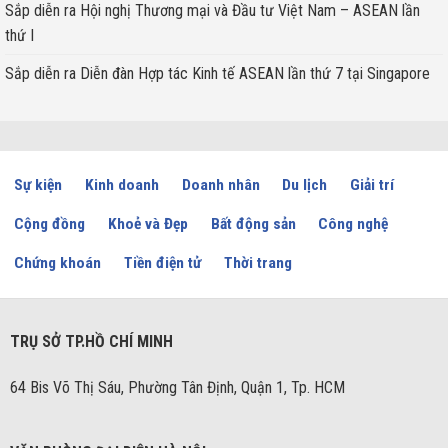
Sắp diễn ra Hội nghị Thương mại và Đầu tư Việt Nam – ASEAN lần
thứ I
Sắp diễn ra Diễn đàn Hợp tác Kinh tế ASEAN lần thứ 7 tại Singapore
Sự kiện
Kinh doanh
Doanh nhân
Du lịch
Giải trí
Cộng đồng
Khoẻ và Đẹp
Bất động sản
Công nghệ
Chứng khoán
Tiền điện tử
Thời trang
TRỤ SỞ TP.HỒ CHÍ MINH
64 Bis Võ Thị Sáu, Phường Tân Định, Quận 1, Tp. HCM