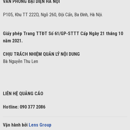
VĂN PHÒNG ĐẠI DIỆN HÀ NỘI
P105, Khu TT 222D, Ngõ 260, Đội Cấn, Ba Đình, Hà Nội.
Giấy phép Trang TTĐT Số 61/GP-STTT Cấp Ngày 21 tháng 10
năm 2021.
CHỊU TRÁCH NHIỆM QUẢN LÝ NỘI DUNG
Bà Nguyễn Thu Len
LIÊN HỆ QUẢNG CÁO
Hotline: 090 377 2086
Vận hành bởi
Lens Group