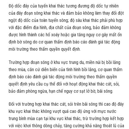
Độ dốc đáy của tuyến khai thác tương đương độ dốc tự nhiên
của đáy đoạn sông khai thác và đảm bảo không làm thay đổi đột
ngột độ dốc của toàn tuyến sông; độ sâu khai thác phải phù hợp
với đặc điểm địa hình, địa chất của đoạn sông, bảo đảm không
được hình thành các hố xoáy hoặc gia tăng nguy cơ gây mất ổn
định bờ sông do cơ quan thẩm định báo cáo đánh giá tác động
môi trường theo thẩm quyền quyết định.
Trường hợp đoạn sông ở khu vực trung du, miền núi bị bồi lắng
theo mùa, căn cứ diễn biến của tình hình bồi lắng, cơ quan thẩm
định báo cáo đánh giá tác động môi trường theo thẩm quyền
quyết định yêu cầu cụ thể đối với hoạt động khai thác cát, sỏi,
bảo đảm phòng ngừa, hạn chế nguy cơ sạt lở bờ, bãi sông.
Đối với trường hợp khai thác cát, sỏi trên bãi sông thì cao độ đáy
khu vực khai thác không vượt quá cao độ ứng với mực nước
trung bình mùa cạn tại khu vực khai thác, trừ trường hợp kết hợp
với việc khơi thông dòng chảy, tăng cường khả năng thoát lũ của