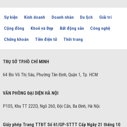
Sự kiện
Kinh doanh
Doanh nhân
Du lịch
Giải trí
Cộng đồng
Khoẻ và Đẹp
Bất động sản
Công nghệ
Chứng khoán
Tiền điện tử
Thời trang
TRỤ SỞ TP.HỒ CHÍ MINH
64 Bis Võ Thị Sáu, Phường Tân Định, Quận 1, Tp. HCM
VĂN PHÒNG ĐẠI DIỆN HÀ NỘI
P105, Khu TT 222D, Ngõ 260, Đội Cấn, Ba Đình, Hà Nội.
Giấy phép Trang TTĐT Số 61/GP-STTT Cấp Ngày 21 tháng 10