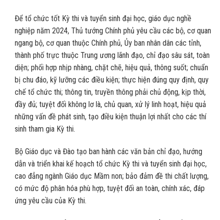
Để tổ chức tốt Kỳ thi và tuyển sinh đại học, giáo dục nghề
nghiệp năm 2024, Thủ tướng Chính phủ yêu cầu các bộ, cơ quan
ngang bộ, cơ quan thuộc Chính phủ, Ủy ban nhân dân các tỉnh,
thành phố trực thuộc Trung ương lãnh đạo, chỉ đạo sâu sát, toàn
diện; phối hợp nhịp nhàng, chặt chẽ, hiệu quả, thông suốt; chuẩn
bị chu đáo, kỹ lưỡng các điều kiện; thực hiện đúng quy định, quy
chế tổ chức thi; thông tin, truyền thông phải chủ động, kịp thời,
đầy đủ; tuyệt đối không lơ là, chủ quan, xử lý linh hoạt, hiệu quả
những vấn đề phát sinh, tạo điều kiện thuận lợi nhất cho các thí
sinh tham gia Kỳ thi.
Bộ Giáo dục và Đào tạo ban hành các văn bản chỉ đạo, hướng
dẫn và triển khai kế hoạch tổ chức Kỳ thi và tuyển sinh đại học,
cao đẳng ngành Giáo dục Mầm non; bảo đảm đề thi chất lượng,
có mức độ phân hóa phù hợp, tuyệt đối an toàn, chính xác, đáp
ứng yêu cầu của Kỳ thi.