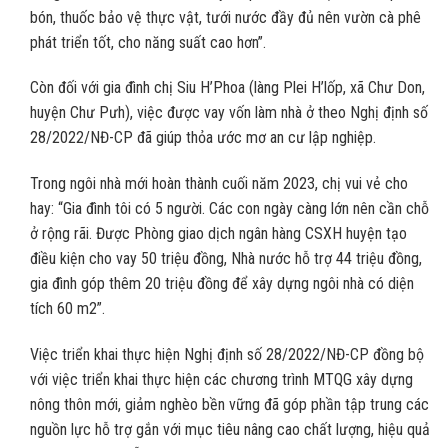
bón, thuốc bảo vệ thực vật, tưới nước đầy đủ nên vườn cà phê
phát triển tốt, cho năng suất cao hơn”.
Còn đối với gia đình chị Siu H’Phoa (làng Plei H’lốp, xã Chư Don,
huyện Chư Pưh), việc được vay vốn làm nhà ở theo Nghị định số
28/2022/NĐ-CP đã giúp thỏa ước mơ an cư lập nghiệp.
Trong ngôi nhà mới hoàn thành cuối năm 2023, chị vui vẻ cho
hay: “Gia đình tôi có 5 người. Các con ngày càng lớn nên cần chỗ
ở rộng rãi. Được Phòng giao dịch ngân hàng CSXH huyện tạo
điều kiện cho vay 50 triệu đồng, Nhà nước hỗ trợ 44 triệu đồng,
gia đình góp thêm 20 triệu đồng để xây dựng ngôi nhà có diện
tích 60 m2”.
Việc triển khai thực hiện Nghị định số 28/2022/NĐ-CP đồng bộ
với việc triển khai thực hiện các chương trình MTQG xây dựng
nông thôn mới, giảm nghèo bền vững đã góp phần tập trung các
nguồn lực hỗ trợ gắn với mục tiêu nâng cao chất lượng, hiệu quả