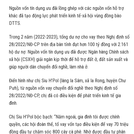
Nguồn vốn tín dụng ưu đãi lồng ghép với các nguồn vốn hỗ trợ
khác đã tạo động lực phát triển kinh tế-xã hội vùng đồng bào
DTTS.
Trong 2 năm (2022-2023), tổng dư nợ cho vay theo Nghị định số
28/2022/NĐ-CP trên địa bàn tỉnh đạt hơn 100 tỷ đồng với 2.161
hộ dư nợ. Nguồn vốn tín dụng ưu đãi được Ngân hàng Chính sách
xã hội (CSXH) giải ngân kịp thời để hỗ trợ đất ở, đất sản xuất và
giúp người dân chuyển đổi nghề, làm nhà ở.
Điển hình như chị Siu H’Pol (làng Ia Sâm, xã Ia Rong, huyện Chư
Pưh), từ nguồn vốn vay chuyển đổi nghề theo Nghị định số
28/2022/NĐ-CP, chị đã có điều kiện để phát triển kinh tế gia
đình.
Chị Siu H’Pol bộc bạch: “Năm ngoái, gia đình tôi được chính
quyền, các hội đoàn thể, tổ vay vốn tạo điều kiện để vay 70 triệu
đồng đầu tư chăm sóc 800 cây cà phê. Nhờ được đầu tư phân