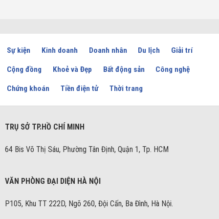
Sự kiện
Kinh doanh
Doanh nhân
Du lịch
Giải trí
Cộng đồng
Khoẻ và Đẹp
Bất động sản
Công nghệ
Chứng khoán
Tiền điện tử
Thời trang
TRỤ SỞ TP.HỒ CHÍ MINH
64 Bis Võ Thị Sáu, Phường Tân Định, Quận 1, Tp. HCM
VĂN PHÒNG ĐẠI DIỆN HÀ NỘI
P105, Khu TT 222D, Ngõ 260, Đội Cấn, Ba Đình, Hà Nội.