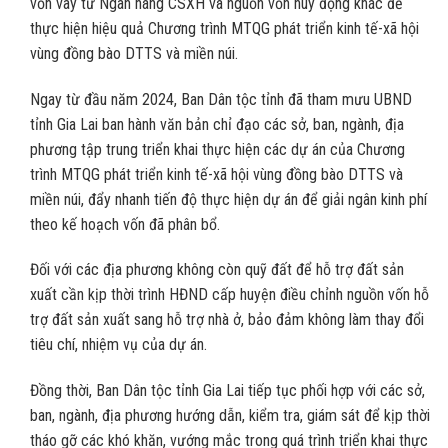
vốn vay từ Ngân hàng CSXH và nguồn vốn huy động khác để
thực hiện hiệu quả Chương trình MTQG phát triển kinh tế-xã hội
vùng đồng bào DTTS và miền núi.
Ngay từ đầu năm 2024, Ban Dân tộc tỉnh đã tham mưu UBND
tỉnh Gia Lai ban hành văn bản chỉ đạo các sở, ban, ngành, địa
phương tập trung triển khai thực hiện các dự án của Chương
trình MTQG phát triển kinh tế-xã hội vùng đồng bào DTTS và
miền núi, đẩy nhanh tiến độ thực hiện dự án để giải ngân kinh phí
theo kế hoạch vốn đã phân bổ.
Đối với các địa phương không còn quỹ đất để hỗ trợ đất sản
xuất cần kịp thời trình HĐND cấp huyện điều chỉnh nguồn vốn hỗ
trợ đất sản xuất sang hỗ trợ nhà ở, bảo đảm không làm thay đổi
tiêu chí, nhiệm vụ của dự án.
Đồng thời, Ban Dân tộc tỉnh Gia Lai tiếp tục phối hợp với các sở,
ban, ngành, địa phương hướng dẫn, kiểm tra, giám sát để kịp thời
tháo gỡ các khó khăn, vướng mắc trong quá trình triển khai thực