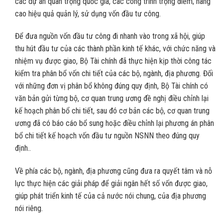
các dự án quan trọng quốc gia, các công trình trọng điểm; nâng
cao hiệu quả quản lý, sử dụng vốn đầu tư công.
Để đưa nguồn vốn đầu tư công đi nhanh vào trong xã hội, giúp
thu hút đầu tư của các thành phần kinh tế khác, với chức năng và
nhiệm vụ được giao, Bộ Tài chính đã thực hiện kịp thời công tác
kiểm tra phân bổ vốn chi tiết của các bộ, ngành, địa phương. Đối
với những đơn vị phân bổ không đúng quy định, Bộ Tài chính có
văn bản gửi từng bộ, cơ quan trung ương đề nghị điều chỉnh lại
kế hoạch phân bổ chi tiết, sau đó cơ bản các bộ, cơ quan trung
ương đã có báo cáo bổ sung hoặc điều chỉnh lại phương án phân
bổ chi tiết kế hoạch vốn đầu tư nguồn NSNN theo đúng quy
định..
Về phía các bộ, ngành, địa phương cũng đưa ra quyết tâm và nỗ
lực thực hiện các giải pháp để giải ngân hết số vốn được giao,
giúp phát triển kinh tế của cả nước nói chung, của địa phương
nói riêng.