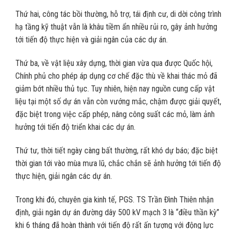
Thứ hai, công tác bồi thường, hỗ trợ, tái định cư, di dời công trình
hạ tầng kỹ thuật vẫn là khâu tiềm ẩn nhiều rủi ro, gây ảnh hưởng
tới tiến độ thực hiện và giải ngân của các dự án.
Thứ ba, về vật liệu xây dựng, thời gian vừa qua được Quốc hội,
Chính phủ cho phép áp dụng cơ chế đặc thù về khai thác mỏ đã
giảm bớt nhiều thủ tục. Tuy nhiên, hiện nay nguồn cung cấp vật
liệu tại một số dự án vẫn còn vướng mắc, chậm được giải quyết,
đặc biệt trong việc cấp phép, nâng công suất các mỏ, làm ảnh
hưởng tới tiến độ triển khai các dự án.
Thứ tư, thời tiết ngày càng bất thường, rất khó dự báo; đặc biệt
thời gian tới vào mùa mưa lũ, chắc chắn sẽ ảnh hưởng tới tiến độ
thực hiện, giải ngân các dự án.
Trong khi đó, chuyên gia kinh tế, PGS. TS Trần Đình Thiên nhận
định, giải ngân dự án đường dây 500 kV mạch 3 là “điều thần kỳ”
khi 6 tháng đã hoàn thành với tiến độ rất ấn tượng với động lực