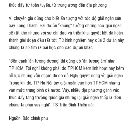
thúc đẩy từ toàn tuyến, từ trung ương đến địa phương.
Vị chuyên gia cũng cho biết ấn tượng với tốc độ giải ngân sân
bay Long Thành. Hai dự ản “khủng” tưởng chừng như giải ngân
sẽ rất khó nhưng với sự chỉ đạo và triển khai quyết liệt đã hoàn
thành giai đoạn đầu rất tốt. Từ kinh nghiệm hay của 2 dự án này
chúng ta sẽ tìm ra bài học cho các dự án khác.
“Bên cạnh ‘ấn tượng dương’ thì cũng có ‘ấn tượng âm’ như
TPHCM. Tôi nghĩ không phải do TPHCM kém linh hoạt hay kém
nỗ lực nhưng vẫn chậm dù có cả Nghị quyết riêng về giải ngân.
Trong khi đó, TP Hà Nội tuy giải ngân cao hơn TPHCM nhưng
vẫn mức trung bình cả nước. Vậy, nhiều địa phương gánh vác
thúc đẩy tăng trưởng quốc gia nhưng lại giải ngân thấp là điều
chúng ta phải suy nghĩ”, TS Trần Đình Thiên nói.
Nguồn: Báo chính phủ