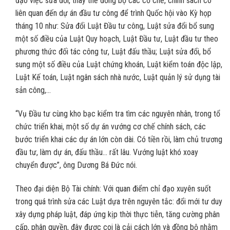
đạo việc sửa đổi, thay thế đồng bộ các cơ chế, chính sách có
liên quan đến dự án đầu tư công để trình Quốc hội vào Kỳ họp
tháng 10 như: Sửa đổi Luật Đầu tư công, Luật sửa đổi bổ sung
một số điều của Luật Quy hoạch, Luật Đầu tư, Luật đầu tư theo
phương thức đối tác công tư, Luật đấu thầu; Luật sửa đổi, bổ
sung một số điều của Luật chứng khoán, Luật kiểm toán độc lập,
Luật Kế toán, Luật ngân sách nhà nước, Luật quản lý sử dụng tài
sản công,…
“Vụ Đầu tư cùng kho bạc kiểm tra tìm các nguyên nhân, trong tổ
chức triển khai, một số dự án vướng cơ chế chính sách, các
bước triển khai các dự án lớn còn dài. Có tiền rồi, làm chủ trương
đầu tư, làm dự án, đấu thầu… rất lâu. Vướng luật khó xoay
chuyển được”, ông Dương Bá Đức nói.
Theo đại diện Bộ Tài chính: Với quan điểm chỉ đạo xuyên suốt
trong quá trình sửa các Luật dựa trên nguyên tắc: đổi mới tư duy
xây dựng pháp luật, đáp ứng kịp thời thực tiễn, tăng cường phân
cấp, phân quyền, đây được coi là cải cách lớn và đồng bộ nhằm