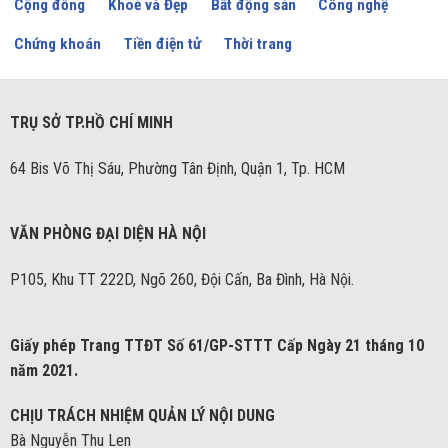
Cộng đồng
Khoẻ và Đẹp
Bất động sản
Công nghệ
Chứng khoán
Tiền điện tử
Thời trang
TRỤ SỞ TP.HỒ CHÍ MINH
64 Bis Võ Thị Sáu, Phường Tân Định, Quận 1, Tp. HCM
VĂN PHÒNG ĐẠI DIỆN HÀ NỘI
P105, Khu TT 222D, Ngõ 260, Đội Cấn, Ba Đình, Hà Nội.
Giấy phép Trang TTĐT Số 61/GP-STTT Cấp Ngày 21 tháng 10
năm 2021.
CHỊU TRÁCH NHIỆM QUẢN LÝ NỘI DUNG
Bà Nguyễn Thu Len