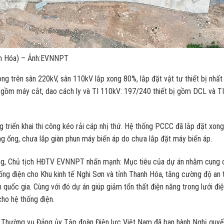
nh Hóa) – Ảnh:EVNNPT
 xong trên sân 220kV, sân 110kV lắp xong 80%, lắp đặt vật tư thiết bị nhất
ị gồm máy cắt, dao cách ly và TI 110kV: 197/240 thiết bị gồm DCL và TI
ng triển khai thi công kéo rải cáp nhị thứ. Hệ thống PCCC đã lắp đặt xon
ng ống, chưa lắp giàn phun máy biến áp do chưa lắp đặt máy biến áp.
ùng, Chủ tịch HĐTV EVNNPT nhấn mạnh: Mục tiêu của dự án nhằm cung 
ống điện cho Khu kinh tế Nghi Sơn và tỉnh Thanh Hóa, tăng cường độ an 
n quốc gia. Cùng với đó dự án giúp giảm tổn thất điện năng trong lưới đi
cho hệ thống điện.
an Thường vụ Đảng ủy Tập đoàn Điện lực Việt Nam đã ban hành Nghị quyế