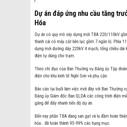
Dự án đáp ứng nhu cầu tăng trưở
Hóa
Dự án có quy mô xây dựng mới TBA 220/110kV gồm 
thanh cái có máy cắt liên lạc gồm 7 ngăn lộ. Phía 11
dựng mới đường dây 220kV 4 mạch, tổng chiều dài 
điện tự dùng cho trạm.
Theo chỉ đạo của Ban Thường vụ Đảng ủy Tập đoàn 
điện cho khu kinh tế Nghi Sơn và phụ cận.
Báo cáo tại buổi làm việc mới đây với Ban Thường v
Đảng ủy Giám đốc Ban QLDA các công trình điện miền
gắng để đẩy nhanh tiến độ dự án.
Đến nay phần TBA đang san gạt và lu đầm hoàn thiệ
hỏa… đã hoàn thành 95-99% các hạng mục.