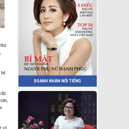
 thứ
,
g hệ
DOANH NHÂN NỔI TIẾNG
cấp
toàn,
ện
t số