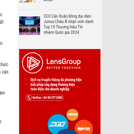
ức
CEO Cấn Xuân Đồng đại diện
ất
Jonux Châu Á nhận vinh danh
Top 10 Thương hiệu Tín
nhiệm Quốc gia 2024
ển
 chức
n vận
làm
i