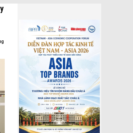
ây
ng