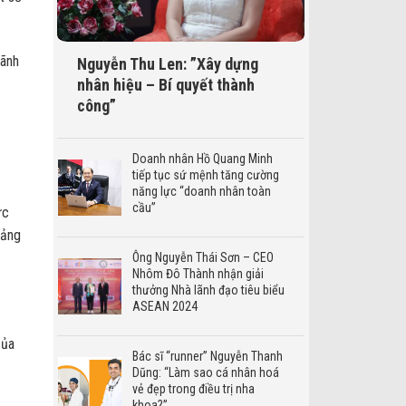
lãnh
Nguyễn Thu Len: ”Xây dựng
nhân hiệu – Bí quyết thành
công”
Doanh nhân Hồ Quang Minh
tiếp tục sứ mệnh tăng cường
năng lực “doanh nhân toàn
cầu”
ực
Đảng
Ông Nguyễn Thái Sơn – CEO
Nhôm Đô Thành nhận giải
thưởng Nhà lãnh đạo tiêu biểu
ASEAN 2024
của
Bác sĩ “runner” Nguyễn Thanh
Dũng: “Làm sao cá nhân hoá
vẻ đẹp trong điều trị nha
khoa?”