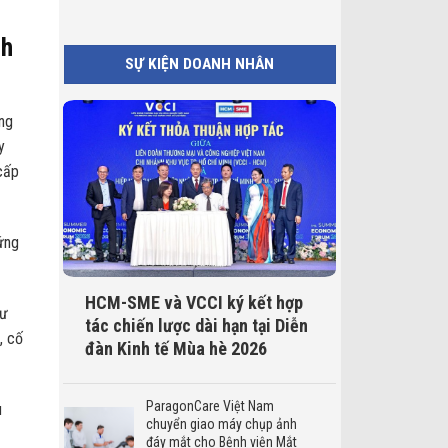
nh
SỰ KIỆN DOANH NHÂN
ng
y
cấp
ứng
HCM-SME và VCCI ký kết hợp
hư
tác chiến lược dài hạn tại Diễn
, cố
đàn Kinh tế Mùa hè 2026
ParagonCare Việt Nam
u
chuyển giao máy chụp ảnh
đáy mắt cho Bệnh viện Mắt