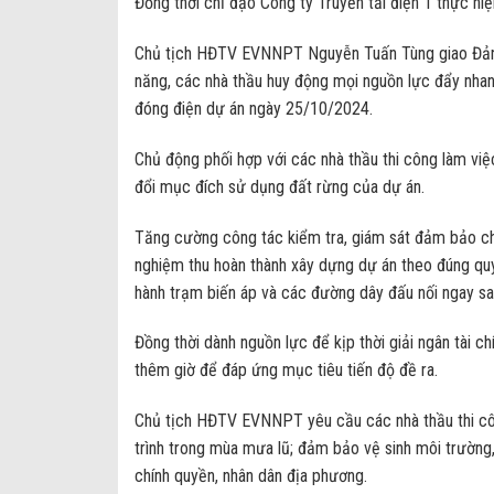
Đồng thời chỉ đạo Công ty Truyền tải điện 1 thực hi
Chủ tịch HĐTV EVNNPT Nguyễn Tuấn Tùng giao Đảng
năng, các nhà thầu huy động mọi nguồn lực đẩy nhan
đóng điện dự án ngày 25/10/2024.
Chủ động phối hợp với các nhà thầu thi công làm vi
đổi mục đích sử dụng đất rừng của dự án.
Tăng cường công tác kiểm tra, giám sát đảm bảo ch
nghiệm thu hoàn thành xây dựng dự án theo đúng quy 
hành trạm biến áp và các đường dây đấu nối ngay sau
Đồng thời dành nguồn lực để kịp thời giải ngân tài 
thêm giờ để đáp ứng mục tiêu tiến độ đề ra.
Chủ tịch HĐTV EVNNPT yêu cầu các nhà thầu thi cô
trình trong mùa mưa lũ; đảm bảo vệ sinh môi trường,
chính quyền, nhân dân địa phương.