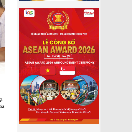
g,
óa.