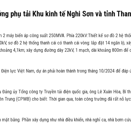
ng phụ tải Khu kinh tế Nghi Sơn và tỉnh Tha
2 máy biến áp công suất 250MVA. Phía 220kV:Thiết kế sơ đồ 2 hệ thố
0kV, sơ đồ 2 hệ thống thanh cái có thanh cái vòng: lắp đặt 14 ngăn lộ; xâ
khoảng 4,1km; xây dựng đường dây 22kV, 1 mạch, dài khoảng 800m để 
Điện lực Việt Nam, dự án phải hoàn thành trong tháng 10/2024 để đáp 
ụ Đảng ủy Tổng công ty Truyền tải điện quốc gia, ông Lê Xuân Hòa, Bí t
 Trung (CPMB) cho biết: Thời gian qua, toàn công trường đã rất nỗ lực
n mặt bằng. Phần xây dựng như nhà điều khiển, nhà nghỉ ca, nhà bơm cứ