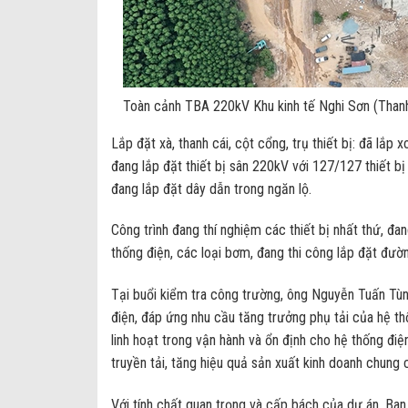
Toàn cảnh TBA 220kV Khu kinh tế Nghi Sơn (Tha
Lắp đặt xà, thanh cái, cột cổng, trụ thiết bị: đã lắp
đang lắp đặt thiết bị sân 220kV với 127/127 thiết b
đang lắp đặt dây dẫn trong ngăn lộ.
Công trình đang thí nghiệm các thiết bị nhất thứ, đa
thống điện, các loại bơm, đang thi công lắp đặt đườ
Tại buổi kiểm tra công trường, ông Nguyễn Tuấn T
điện, đáp ứng nhu cầu tăng trưởng phụ tải của hệ th
linh hoạt trong vận hành và ổn định cho hệ thống điệ
truyền tải, tăng hiệu quả sản xuất kinh doanh chung 
Với tính chất quan trọng và cấp bách của dự án, B