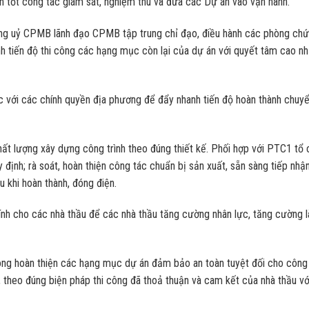
ện tốt công tác giám sát, nghiệm thu và đưa các Dự án vào vận hành.
 uỷ CPMB lãnh đạo CPMB tập trung chỉ đạo, điều hành các phòng ch
h tiến độ thi công các hạng mục còn lại của dự án với quyết tâm cao nh
ệc với các chính quyền địa phương để đẩy nhanh tiến độ hoàn thành chuy
ất lượng xây dựng công trình theo đúng thiết kế. Phối hợp với PTC1 tổ
định; rà soát, hoàn thiện công tác chuẩn bị sản xuất, sẵn sàng tiếp nhậ
 khi hoàn thành, đóng điện.
chính cho các nhà thầu để các nhà thầu tăng cường nhân lực, tăng cường 
ng hoàn thiện các hạng mục dự án đảm bảo an toàn tuyệt đối cho công
 theo đúng biện pháp thi công đã thoả thuận và cam kết của nhà thầu vớ