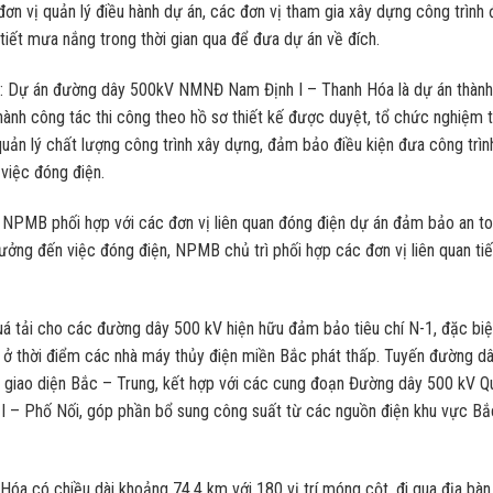
n vị quản lý điều hành dự án, các đơn vị tham gia xây dựng công trình 
 tiết mưa nắng trong thời gian qua để đưa dự án về đích.
: Dự án đường dây 500kV NMNĐ Nam Định I – Thanh Hóa là dự án thành
nh công tác thi công theo hồ sơ thiết kế được duyệt, tổ chức nghiệm 
uản lý chất lượng công trình xây dựng, đảm bảo điều kiện đưa công trìn
việc đóng điện.
PMB phối hợp với các đơn vị liên quan đóng điện dự án đảm bảo an to
ưởng đến việc đóng điện, NPMB chủ trì phối hợp các đơn vị liên quan ti
quá tải cho các đường dây 500 kV hiện hữu đảm bảo tiêu chí N-1, đặc biệ
g ở thời điểm các nhà máy thủy điện miền Bắc phát thấp. Tuyến đường d
ên giao diện Bắc – Trung, kết hợp với các cung đoạn Đường dây 500 kV 
– Phố Nối, góp phần bổ sung công suất từ các nguồn điện khu vực Bắ
 có chiều dài khoảng 74,4 km với 180 vị trí móng cột, đi qua địa bàn