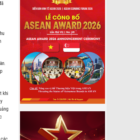
đã
thu
h
àn.
ếp
t khi
ây
Quảng
c
 các