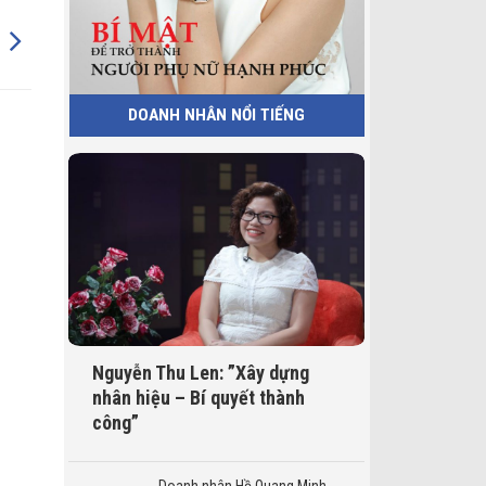
DOANH NHÂN NỔI TIẾNG
Nguyễn Thu Len: ”Xây dựng
nhân hiệu – Bí quyết thành
công”
Doanh nhân Hồ Quang Minh