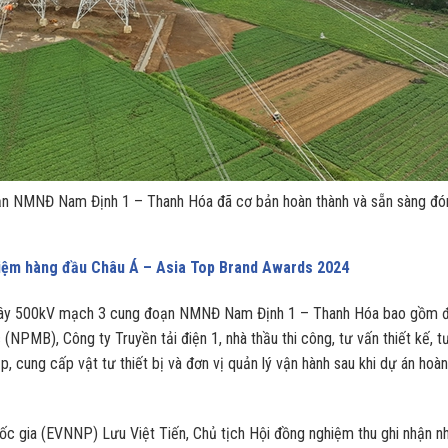
n NMNĐ Nam Định 1 – Thanh Hóa đã cơ bản hoàn thành và sẵn sàng đó
hiệm hàng đầu Châu Á – Asia Top Brand Awards 2024
 dây 500kV mạch 3 cung đoạn NMNĐ Nam Định 1 – Thanh Hóa bao gồm đ
(NPMB), Công ty Truyền tải điện 1, nhà thầu thi công, tư vấn thiết kế, t
ắp, cung cấp vật tư thiết bị và đơn vị quản lý vận hành sau khi dự án hoàn
ốc gia (EVNNP) Lưu Việt Tiến, Chủ tịch Hội đồng nghiệm thu ghi nhận n