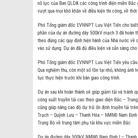
nỗ lực của Ban QLDA các công trình điện miền Bắc đơ
vượt qua mọi khó khăn về điều kiện thi công, về thời
Phó Tổng giám đốc EVNNPT Lưu Việt Tiến cho biết
phần của dự án đường dây 500kV mạch 3 đã hoàn thà
theo đúng các quy định hiện hành của Nhà nước về q
vào sử dụng. Dự án đã đủ điều kiện và sẵn sàng cho 
Phó Tổng giám đốc EVNNPT Lưu Việt Tiến yêu cầu N
Qua nghiệm thu, còn một số tồn tại nhỏ, không ảnh h
tục thực hiện trước khi bàn giao công trình.
Dự án sau khi hoàn thành sẽ giúp giảm tải và tránh 
công suất truyền tải cao theo giao diện Bắc – Trun
cũng giúp nâng cao độ dự trữ ổn định truyền tải tr
Trạch – Quỳnh Lưu – Thanh Hóa – NMNĐ Nam Định I 
Trung Bộ về trung tâm phụ tải khu vực miền Bắc.
Dự án đường dây 500kV NMNĐ Nam Định I – Thanh Hóa