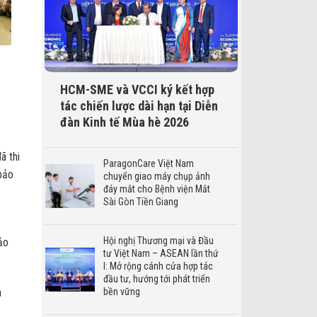
HCM-SME và VCCI ký kết hợp
tác chiến lược dài hạn tại Diễn
đàn Kinh tế Mùa hè 2026
ã thi
ParagonCare Việt Nam
bảo
chuyển giao máy chụp ảnh
đáy mắt cho Bệnh viện Mắt
Sài Gòn Tiền Giang
Hội nghị Thương mại và Đầu
ảo
tư Việt Nam – ASEAN lần thứ
I: Mở rộng cánh cửa hợp tác
đầu tư, hướng tới phát triển
h
bền vững