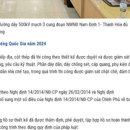
n đường dây 500kV mạch 3 cung đoạn NMNĐ Nam Định 1- Thanh Hóa đủ
ắng
iếng Quốc Gia năm 2024
p địa, cột thép đã thi công theo thiết kế được duyệt và được giám sát
g, yêu cầu kỹ thuật. Phần dây dẫn, dây chống sét, cáp quang, phụ kiện đ
 dẫn nhà chế tạo, trong quá trình thi công được giám sát chặt chẽ, đảm 
 theo Nghị định 14/2014/NĐ-CP ngày 26/02/2014 và Nghị định
bổ sung một số điều của Nghị định 14/2014/NĐ-CP của Chính Phủ về b
 hồ sơ thiết kế đã được thẩm định, phê duyệt, tập hợp hồ sơ hoàn thàn
ông trình theo đúng quy định của pháp luật.