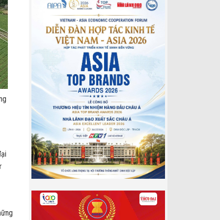
ng
ại
ư
hững