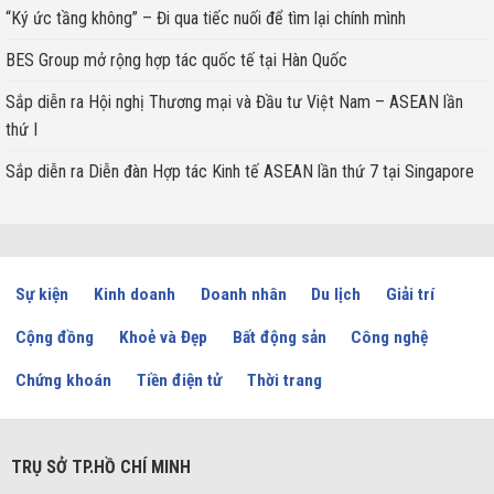
“Ký ức tầng không” – Đi qua tiếc nuối để tìm lại chính mình
BES Group mở rộng hợp tác quốc tế tại Hàn Quốc
Sắp diễn ra Hội nghị Thương mại và Đầu tư Việt Nam – ASEAN lần
thứ I
Sắp diễn ra Diễn đàn Hợp tác Kinh tế ASEAN lần thứ 7 tại Singapore
Sự kiện
Kinh doanh
Doanh nhân
Du lịch
Giải trí
Cộng đồng
Khoẻ và Đẹp
Bất động sản
Công nghệ
Chứng khoán
Tiền điện tử
Thời trang
TRỤ SỞ TP.HỒ CHÍ MINH