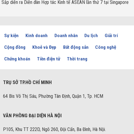
Sắp diễn ra Diễn đàn Hợp tác Kinh tế ASEAN lần thứ 7 tại Singapore
Sự kiện
Kinh doanh
Doanh nhân
Du lịch
Giải trí
Cộng đồng
Khoẻ và Đẹp
Bất động sản
Công nghệ
Chứng khoán
Tiền điện tử
Thời trang
TRỤ SỞ TP.HỒ CHÍ MINH
64 Bis Võ Thị Sáu, Phường Tân Định, Quận 1, Tp. HCM
VĂN PHÒNG ĐẠI DIỆN HÀ NỘI
P105, Khu TT 222D, Ngõ 260, Đội Cấn, Ba Đình, Hà Nội.