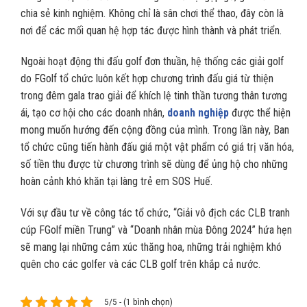
chia sẻ kinh nghiệm. Không chỉ là sân chơi thể thao, đây còn là
nơi để các mối quan hệ hợp tác được hình thành và phát triển.
Ngoài hoạt động thi đấu golf đơn thuần, hệ thống các giải golf
do FGolf tổ chức luôn kết hợp chương trình đấu giá từ thiện
trong đêm gala trao giải để khích lệ tinh thần tương thân tương
ái, tạo cơ hội cho các doanh nhân,
doanh nghiệp
được thể hiện
mong muốn hướng đến cộng đồng của mình. Trong lần này, Ban
tổ chức cũng tiến hành đấu giá một vật phẩm có giá trị văn hóa,
số tiền thu được từ chương trình sẽ dùng để ủng hộ cho những
hoàn cảnh khó khăn tại làng trẻ em SOS Huế.
Với sự đầu tư về công tác tổ chức, “Giải vô địch các CLB tranh
cúp FGolf miền Trung” và “Doanh nhân mùa Đông 2024” hứa hẹn
sẽ mang lại những cảm xúc thăng hoa, những trải nghiệm khó
quên cho các golfer và các CLB golf trên khắp cả nước.
5/5 - (1 bình chọn)