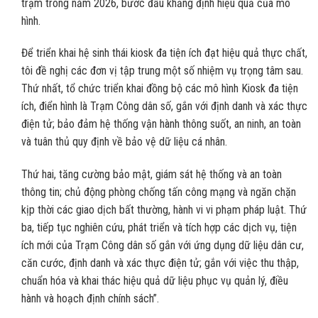
trạm trong năm 2026, bước đầu khẳng định hiệu quả của mô
hình.
Để triển khai hệ sinh thái kiosk đa tiện ích đạt hiệu quả thực chất,
tôi đề nghị các đơn vị tập trung một số nhiệm vụ trọng tâm sau.
Thứ nhất, tổ chức triển khai đồng bộ các mô hình Kiosk đa tiện
ích, điển hình là Trạm Công dân số, gắn với định danh và xác thực
điện tử; bảo đảm hệ thống vận hành thông suốt, an ninh, an toàn
và tuân thủ quy định về bảo vệ dữ liệu cá nhân.
Thứ hai, tăng cường bảo mật, giám sát hệ thống và an toàn
thông tin; chủ động phòng chống tấn công mạng và ngăn chặn
kịp thời các giao dịch bất thường, hành vi vi phạm pháp luật. Thứ
ba, tiếp tục nghiên cứu, phát triển và tích hợp các dịch vụ, tiện
ích mới của Trạm Công dân số gắn với ứng dụng dữ liệu dân cư,
căn cước, định danh và xác thực điện tử; gắn với việc thu thập,
chuẩn hóa và khai thác hiệu quả dữ liệu phục vụ quản lý, điều
hành và hoạch định chính sách”.