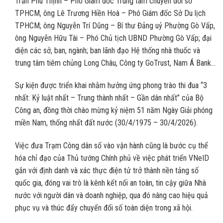
Trần Phú Thịnh – Phó Giám đốc Trung tâm chuyển đổi số
TPHCM, ông Lê Trương Hiền Hoà – Phó Giám đốc Sở Du lịch
TPHCM; ông Nguyễn Trí Dũng – Bí thư Đảng uỷ Phường Gò Vấp,
ông Nguyễn Hữu Tài – Phó Chủ tịch UBND Phường Gò Vấp; đại
diện các sở, ban, ngành; ban lãnh đạo Hệ thống nhà thuốc và
trung tâm tiêm chủng Long Châu, Công ty GoTrust, Nam Á Bank…
Sự kiện được triển khai nhằm hưởng ứng phong trào thi đua “3
nhất: Kỷ luật nhất – Trung thành nhất – Gần dân nhất” của Bộ
Công an, đồng thời chào mừng kỷ niệm 51 năm Ngày Giải phóng
miền Nam, thống nhất đất nước (30/4/1975 – 30/4/2026).
Việc đưa Trạm Công dân số vào vận hành cũng là bước cụ thể
hóa chỉ đạo của Thủ tướng Chính phủ về việc phát triển VNeID
gắn với định danh và xác thực điện tử trở thành nền tảng số
quốc gia, đóng vai trò là kênh kết nối an toàn, tin cậy giữa Nhà
nước với người dân và doanh nghiệp, qua đó nâng cao hiệu quả
phục vụ và thúc đẩy chuyển đổi số toàn diện trong xã hội.