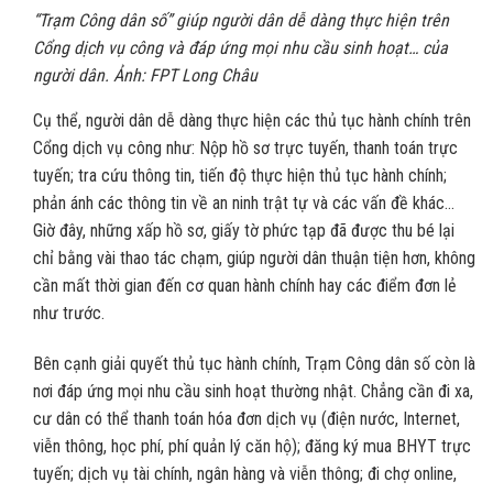
“Trạm Công dân số” giúp người dân dễ dàng thực hiện trên
Cổng dịch vụ công và đáp ứng mọi nhu cầu sinh hoạt… của
người dân. Ảnh: FPT Long Châu
Cụ thể, người dân dễ dàng thực hiện các thủ tục hành chính trên
Cổng dịch vụ công như: Nộp hồ sơ trực tuyến, thanh toán trực
tuyến; tra cứu thông tin, tiến độ thực hiện thủ tục hành chính;
phản ánh các thông tin về an ninh trật tự và các vấn đề khác…
Giờ đây, những xấp hồ sơ, giấy tờ phức tạp đã được thu bé lại
chỉ bằng vài thao tác chạm, giúp người dân thuận tiện hơn, không
cần mất thời gian đến cơ quan hành chính hay các điểm đơn lẻ
như trước.
Bên cạnh giải quyết thủ tục hành chính, Trạm Công dân số còn là
nơi đáp ứng mọi nhu cầu sinh hoạt thường nhật. Chẳng cần đi xa,
cư dân có thể thanh toán hóa đơn dịch vụ (điện nước, Internet,
viễn thông, học phí, phí quản lý căn hộ); đăng ký mua BHYT trực
tuyến; dịch vụ tài chính, ngân hàng và viễn thông; đi chợ online,