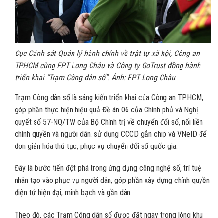
Cục Cảnh sát Quản lý hành chính về trật tự xã hội, Công an
TPHCM cùng FPT Long Châu và Công ty GoTrust đồng hành
triển khai “Trạm Công dân số”. Ảnh: FPT Long Châu
Trạm Công dân số là sáng kiến triển khai của Công an TPHCM,
góp phần thực hiện hiệu quả Đề án 06 của Chính phủ và Nghị
quyết số 57-NQ/TW của Bộ Chính trị về chuyển đổi số, nối liền
chính quyền và người dân, sử dụng CCCD gắn chip và VNeID để
đơn giản hóa thủ tục, phục vụ chuyển đổi số quốc gia.
Đây là bước tiến đột phá trong ứng dụng công nghệ số, trí tuệ
nhân tạo vào phục vụ người dân, góp phần xây dựng chính quyền
điện tử hiện đại, minh bạch và gần dân.
Theo đó, các Trạm Công dân số được đặt ngay trong lòng khu