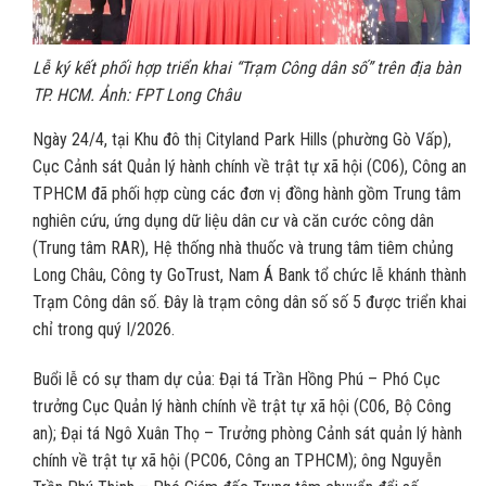
Lễ ký kết phối hợp triển khai “Trạm Công dân số” trên địa bàn
TP. HCM. Ảnh: FPT Long Châu
Ngày 24/4, tại Khu đô thị Cityland Park Hills (phường Gò Vấp),
Cục Cảnh sát Quản lý hành chính về trật tự xã hội (C06), Công an
TPHCM đã phối hợp cùng các đơn vị đồng hành gồm Trung tâm
nghiên cứu, ứng dụng dữ liệu dân cư và căn cước công dân
(Trung tâm RAR), Hệ thống nhà thuốc và trung tâm tiêm chủng
Long Châu, Công ty GoTrust, Nam Á Bank tổ chức lễ khánh thành
Trạm Công dân số. Đây là trạm công dân số số 5 được triển khai
chỉ trong quý I/2026.
Buổi lễ có sự tham dự của: Đại tá Trần Hồng Phú – Phó Cục
trưởng Cục Quản lý hành chính về trật tự xã hội (C06, Bộ Công
an); Đại tá Ngô Xuân Thọ – Trưởng phòng Cảnh sát quản lý hành
chính về trật tự xã hội (PC06, Công an TPHCM); ông Nguyễn