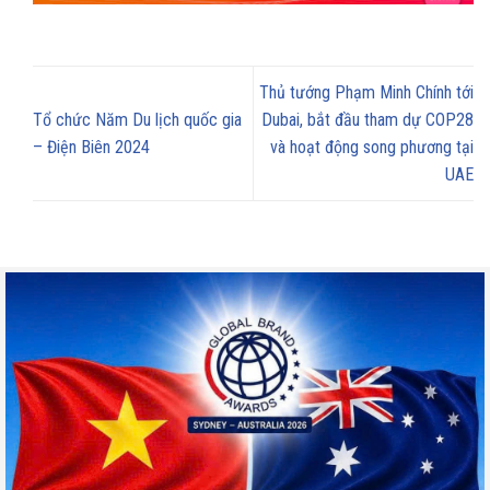
Thủ tướng Phạm Minh Chính tới
Tổ chức Năm Du lịch quốc gia
Dubai, bắt đầu tham dự COP28
– Điện Biên 2024
và hoạt động song phương tại
UAE