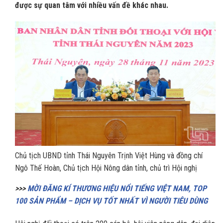
được sự quan tâm với nhiều vấn đề khác nhau.
Chủ tịch UBND tỉnh Thái Nguyên Trịnh Việt Hùng và đồng chí
Ngô Thế Hoàn, Chủ tịch Hội Nông dân tỉnh, chủ trì Hội nghị
>>>
MỜI ĐĂNG KÍ THƯƠNG HIỆU NỔI TIẾNG VIỆT NAM, TOP
100 SẢN PHẨM – DỊCH VỤ TỐT NHẤT VÌ NGƯỜI TIÊU DÙNG