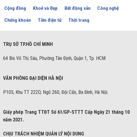
Cộng đồng
Khoẻ và Đẹp
Bất động sản
Công nghệ
Chứng khoán
Tiền điện tử
Thời trang
TRỤ SỞ TP.HỒ CHÍ MINH
64 Bis Võ Thị Sáu, Phường Tân Định, Quận 1, Tp. HCM
VĂN PHÒNG ĐẠI DIỆN HÀ NỘI
P105, Khu TT 222D, Ngõ 260, Đội Cấn, Ba Đình, Hà Nội.
Giấy phép Trang TTĐT Số 61/GP-STTT Cấp Ngày 21 tháng 10
năm 2021.
CHỊU TRÁCH NHIỆM QUẢN LÝ NỘI DUNG