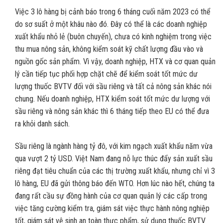
Việc 3 lô hàng bị cảnh báo trong 6 tháng cuối năm 2023 có thể
do sơ suất ở một khâu nào đó. Đây có thể là các doanh nghiệp
xuất khẩu nhỏ lẻ (buôn chuyến), chưa có kinh nghiệm trong việc
thu mua nông sản, không kiểm soát kỹ chất lượng đầu vào và
nguồn gốc sản phẩm. Vì vậy, doanh nghiệp, HTX và cơ quan quản
lý cần tiếp tục phối hợp chặt chẽ để kiểm soát tốt mức dư
lượng thuốc BVTV đối với sầu riêng và tất cả nông sản khác nói
chung. Nếu doanh nghiệp, HTX kiểm soát tốt mức dư lượng với
sầu riêng và nông sản khác thì 6 tháng tiếp theo EU có thể đưa
ra khỏi danh sách.
Sầu riêng là ngành hàng tỷ đô, với kim ngạch xuất khẩu năm vừa
qua vượt 2 tỷ USD. Việt Nam đang nỗ lực thúc đẩy sản xuất sầu
riêng đạt tiêu chuẩn của các thị trường xuất khẩu, nhưng chỉ vì 3
lô hàng, EU đã gửi thông báo đến WTO. Hơn lúc nào hết, chúng ta
đang rất cầu sự đồng hành của cơ quan quản lý các cấp trong
việc tăng cường kiểm tra, giám sát việc thực hành nông nghiệp
tốt, giám sát vệ sinh an toàn thực phẩm, sử dụng thuốc BVTV