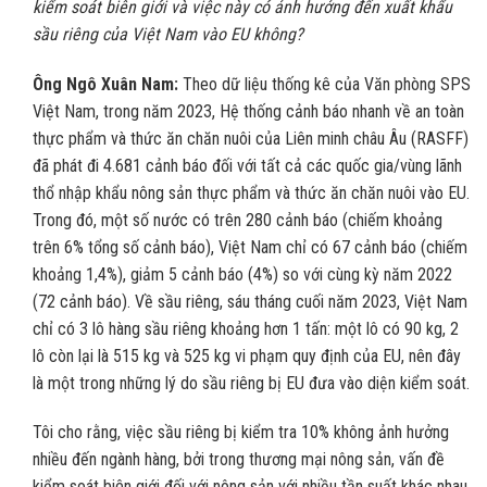
kiểm soát biên giới và việc này có ảnh hưởng đến xuất khẩu
sầu riêng của Việt Nam vào EU không?
Ông
Ngô Xuân Nam:
Theo dữ liệu thống kê của Văn phòng SPS
Việt Nam, trong năm 2023, Hệ thống cảnh báo nhanh về an toàn
thực phẩm và thức ăn chăn nuôi của Liên minh châu Âu (RASFF)
đã phát đi 4.681 cảnh báo đối với tất cả các quốc gia/vùng lãnh
thổ nhập khẩu nông sản thực phẩm và thức ăn chăn nuôi vào EU.
Trong đó, một số nước có trên 280 cảnh báo (chiếm khoảng
trên 6% tổng số cảnh báo), Việt Nam chỉ có 67 cảnh báo (chiếm
khoảng 1,4%), giảm 5 cảnh báo (4%) so với cùng kỳ năm 2022
(72 cảnh báo). Về sầu riêng, sáu tháng cuối năm 2023, Việt Nam
chỉ có 3 lô hàng sầu riêng khoảng hơn 1 tấn: một lô có 90 kg, 2
lô còn lại là 515 kg và 525 kg vi phạm quy định của EU, nên đây
là một trong những lý do sầu riêng bị EU đưa vào diện kiểm soát.
Tôi cho rằng, việc sầu riêng bị kiểm tra 10% không ảnh hưởng
nhiều đến ngành hàng, bởi trong thương mại nông sản, vấn đề
kiểm soát biên giới đối với nông sản với nhiều tần suất khác nhau,