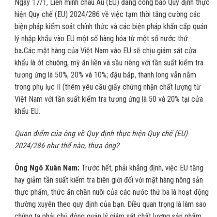
Ngày 17/1, Liên minh châu Âu (EU) đăng công báo Quy định thực
hiện Quy chế (EU) 2024/286 về việc tạm thời tăng cường các
biện pháp kiểm soát chính thức và các biện pháp khẩn cấp quản
lý nhập khẩu vào EU một số hàng hóa từ một số nước thứ
ba
.
Các mặt hàng của Việt Nam vào EU sẽ chịu giám sát cửa
khẩu là ớt chuông, mỳ ăn liền và sầu riêng với tần suất kiểm tra
tương ứng là 50%, 20% và 10%; đậu bắp, thanh long vẫn nằm
trong phụ lục II (thêm yêu cầu giấy chứng nhận chất lượng từ
Việt Nam với tần suất kiểm tra tương ứng là 50 và 20% tại cửa
khẩu EU.
Quan điểm của ông về Quy định thực hiện Quy chế (EU)
2024/286 như thế nào, thưa ông?
Ông
Ngô Xuân Nam:
Trước hết, phải khẳng định, việc EU tăng
hay giảm tần suất kiểm tra biên giới đối với mặt hàng nông sản
thực phẩm, thức ăn chăn nuôi của các nước thứ ba là hoạt động
thường xuyên theo quy định của bạn. Điều quan trọng là làm sao
chúng ta phải chủ động quản lý giám sát chất lượng sản phẩm