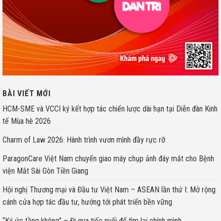
BÀI VIẾT MỚI
HCM-SME và VCCI ký kết hợp tác chiến lược dài hạn tại Diễn đàn Kinh
tế Mùa hè 2026
Charm of Law 2026: Hành trình vươn mình đầy rực rỡ
ParagonCare Việt Nam chuyển giao máy chụp ảnh đáy mắt cho Bệnh
viện Mắt Sài Gòn Tiền Giang
Hội nghị Thương mại và Đầu tư Việt Nam – ASEAN lần thứ I: Mở rộng
cánh cửa hợp tác đầu tư, hướng tới phát triển bền vững
“Ký ức tầng không” – Đi qua tiếc nuối để tìm lại chính mình