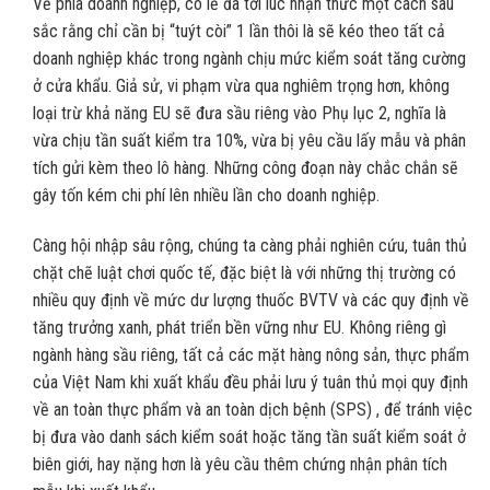
Về phía doanh nghiệp, có lẽ đã tới lúc nhận thức một cách sâu
sắc rằng chỉ cần bị “tuýt còi” 1 lần thôi là sẽ kéo theo tất cả
doanh nghiệp khác trong ngành chịu mức kiểm soát tăng cường
ở cửa khẩu. Giả sử, vi phạm vừa qua nghiêm trọng hơn, không
loại trừ khả năng EU sẽ đưa sầu riêng vào Phụ lục 2, nghĩa là
vừa chịu tần suất kiểm tra 10%, vừa bị yêu cầu lấy mẫu và phân
tích gửi kèm theo lô hàng. Những công đoạn này chắc chắn sẽ
gây tốn kém chi phí lên nhiều lần cho doanh nghiệp.
Càng hội nhập sâu rộng, chúng ta càng phải nghiên cứu, tuân thủ
chặt chẽ luật chơi quốc tế, đặc biệt là với những thị trường có
nhiều quy định về mức dư lượng thuốc BVTV và các quy định về
tăng trưởng xanh, phát triển bền vững như EU. Không riêng gì
ngành hàng sầu riêng, tất cả các mặt hàng nông sản, thực phẩm
của Việt Nam khi xuất khẩu đều phải lưu ý tuân thủ mọi quy định
về an toàn thực phẩm và an toàn dịch bệnh (SPS) , để tránh việc
bị đưa vào danh sách kiểm soát hoặc tăng tần suất kiểm soát ở
biên giới, hay nặng hơn là yêu cầu thêm chứng nhận phân tích