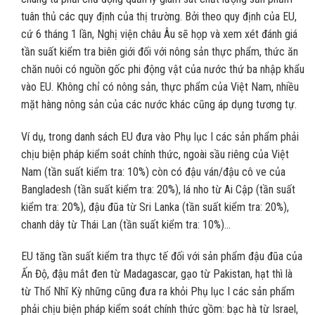
tuân thủ các quy định của thị trường. Bởi theo quy định của EU,
cứ 6 tháng 1 lần, Nghị viện châu Âu sẽ họp và xem xét đánh giá
tần suất kiểm tra biên giới đối với nông sản thực phẩm, thức ăn
chăn nuôi có nguồn gốc phi động vật của nước thứ ba nhập khẩu
vào EU. Không chỉ có nông sản, thực phẩm của Việt Nam, nhiều
mặt hàng nông sản của các nước khác cũng áp dụng tương tự.
Ví dụ, trong danh sách EU đưa vào Phụ lục I các sản phẩm phải
chịu biện pháp kiểm soát chính thức, ngoài sầu riêng của Việt
Nam (tần suất kiểm tra: 10%) còn có đậu ván/đậu cô ve của
Bangladesh (tần suất kiểm tra: 20%), lá nho từ Ai Cập (tần suất
kiểm tra: 20%), đậu đũa từ Sri Lanka (tần suất kiểm tra: 20%),
chanh dây từ Thái Lan (tần suất kiểm tra: 10%)…
EU tăng tần suất kiểm tra thực tế đối với sản phẩm đậu đũa của
Ấn Độ, đậu mắt đen từ Madagascar, gạo từ Pakistan, hạt thì là
từ Thổ Nhĩ Kỳ những cũng đưa ra khỏi Phụ lục I các sản phẩm
phải chịu biện pháp kiểm soát chính thức gồm: bạc hà từ Israel,