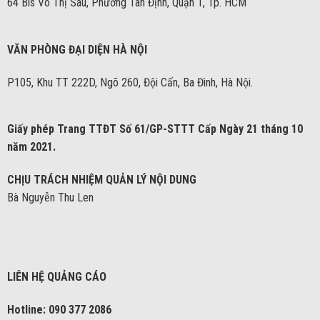
64 Bis Võ Thị Sáu, Phường Tân Định, Quận 1, Tp. HCM
VĂN PHÒNG ĐẠI DIỆN HÀ NỘI
P105, Khu TT 222D, Ngõ 260, Đội Cấn, Ba Đình, Hà Nội.
Giấy phép Trang TTĐT Số 61/GP-STTT Cấp Ngày 21 tháng 10
năm 2021.
CHỊU TRÁCH NHIỆM QUẢN LÝ NỘI DUNG
Bà Nguyễn Thu Len
LIÊN HỆ QUẢNG CÁO
Hotline: 090 377 2086