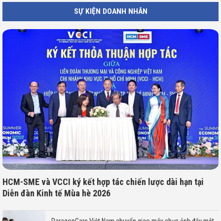
SỰ KIỆN DOANH NHÂN
HCM-SME và VCCI ký kết hợp tác chiến lược dài hạn tại
Diễn đàn Kinh tế Mùa hè 2026
ParagonCare Việt Nam chuyển giao máy chụp ảnh đáy mắt