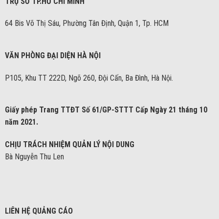
TRỤ SỞ TP.HỒ CHÍ MINH
64 Bis Võ Thị Sáu, Phường Tân Định, Quận 1, Tp. HCM
VĂN PHÒNG ĐẠI DIỆN HÀ NỘI
P105, Khu TT 222D, Ngõ 260, Đội Cấn, Ba Đình, Hà Nội.
Giấy phép Trang TTĐT Số 61/GP-STTT Cấp Ngày 21 tháng 10
năm 2021.
CHỊU TRÁCH NHIỆM QUẢN LÝ NỘI DUNG
Bà Nguyễn Thu Len
LIÊN HỆ QUẢNG CÁO