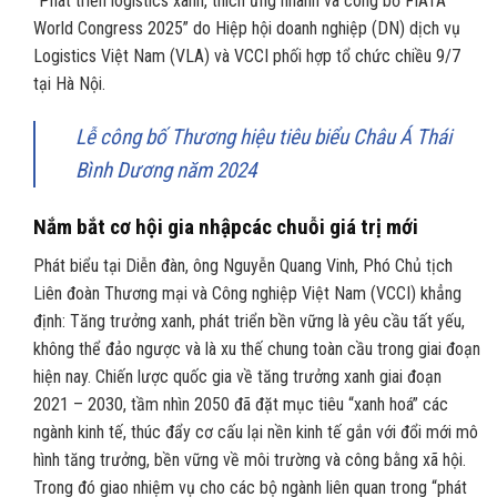
“Phát triển logistics xanh, thích ứng nhanh và công bố FIATA
World Congress 2025” do Hiệp hội doanh nghiệp (DN) dịch vụ
Logistics Việt Nam (VLA) và VCCI phối hợp tổ chức chiều 9/7
tại Hà Nội.
Lễ công bố Thương hiệu tiêu biểu Châu Á Thái
Bình Dương năm 2024
Nắm
bắt c
ơ hội gia nhập
các chuỗi giá trị mới
Phát biểu tại Diễn đàn, ông Nguyễn Quang Vinh, Phó Chủ tịch
Liên đoàn Thương mại và Công nghiệp Việt Nam (VCCI) khẳng
định: Tăng trưởng xanh, phát triển bền vững là yêu cầu tất yếu,
không thể đảo ngược và là xu thế chung toàn cầu trong giai đoạn
hiện nay. Chiến lược quốc gia về tăng trưởng xanh giai đoạn
2021 – 2030, tầm nhìn 2050 đã đặt mục tiêu “xanh hoá” các
ngành kinh tế, thúc đẩy cơ cấu lại nền kinh tế gắn với đổi mới mô
hình tăng trưởng, bền vững về môi trường và công bằng xã hội.
Trong đó giao nhiệm vụ cho các bộ ngành liên quan trong “phát