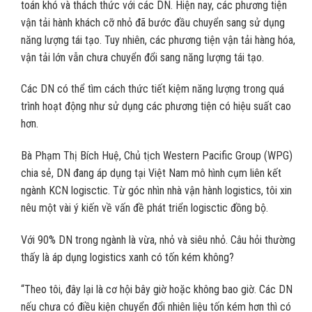
toán khó và thách thức với các DN. Hiện nay, các phương tiện
vận tải hành khách cỡ nhỏ đã bước đầu chuyển sang sử dụng
năng lượng tái tạo. Tuy nhiên, các phương tiện vận tải hàng hóa,
vận tải lớn vẫn chưa chuyển đổi sang năng lượng tái tạo.
Các DN có thể tìm cách thức tiết kiệm năng lượng trong quá
trình hoạt động như sử dụng các phương tiện có hiệu suất cao
hơn.
Bà Phạm Thị Bích Huệ, Chủ tịch Western Pacific Group (WPG)
chia sẻ, DN đang áp dụng tại Việt Nam mô hình cụm liên kết
ngành KCN logisctic. Từ góc nhìn nhà vận hành logistics, tôi xin
nêu một vài ý kiến về vấn đề phát triển logisctic đồng bộ.
Với 90% DN trong ngành là vừa, nhỏ và siêu nhỏ. Câu hỏi thường
thấy là áp dụng logistics xanh có tốn kém không?
“Theo tôi, đây lại là cơ hội bây giờ hoặc không bao giờ. Các DN
nếu chưa có điều kiện chuyển đổi nhiên liệu tốn kém hơn thì có