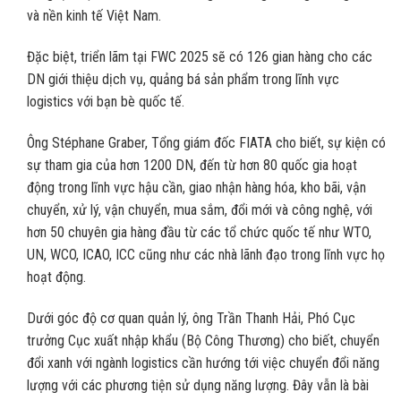
và nền kinh tế Việt Nam.
Đặc biệt, triển lãm tại FWC 2025 sẽ có 126 gian hàng cho các
DN giới thiệu dịch vụ, quảng bá sản phẩm trong lĩnh vực
logistics với bạn bè quốc tế.
Ông Stéphane Graber, Tổng giám đốc FIATA cho biết, sự kiện có
sự tham gia của hơn 1200 DN, đến từ hơn 80 quốc gia hoạt
động trong lĩnh vực hậu cần, giao nhận hàng hóa, kho bãi, vận
chuyển, xử lý, vận chuyển, mua sắm, đổi mới và công nghệ, với
hơn 50 chuyên gia hàng đầu từ các tổ chức quốc tế như WTO,
UN, WCO, ICAO, ICC cũng như các nhà lãnh đạo trong lĩnh vực họ
hoạt động.
Dưới góc độ cơ quan quản lý, ông Trần Thanh Hải, Phó Cục
trưởng Cục xuất nhập khẩu (Bộ Công Thương) cho biết, chuyển
đổi xanh với ngành logistics cần hướng tới việc chuyển đổi năng
lượng với các phương tiện sử dụng năng lượng. Đây vẫn là bài