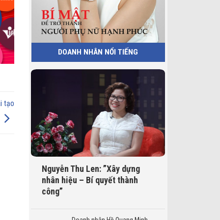
DOANH NHÂN NỔI TIẾNG
i tạo
Nguyễn Thu Len: ”Xây dựng
nhân hiệu – Bí quyết thành
công”
Doanh nhân Hồ Quang Minh