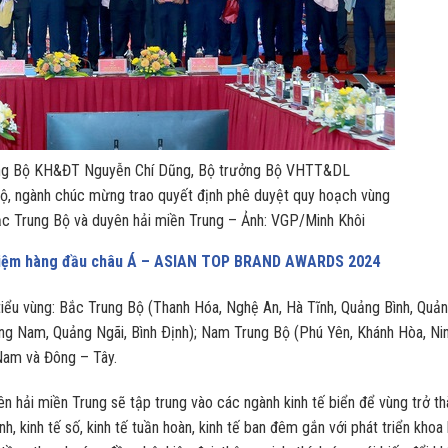
ởng Bộ KH&ĐT Nguyễn Chí Dũng, Bộ trưởng Bộ VHTT&DL
ộ, ngành chúc mừng trao quyết định phê duyệt quy hoạch vùng
Bắc Trung Bộ và duyên hải miền Trung – Ảnh: VGP/Minh Khôi
nhiệm hàng đầu châu Á – ASIAN TOP BRAND AWARDS 2024
iểu vùng: Bắc Trung Bộ (Thanh Hóa, Nghệ An, Hà Tĩnh, Quảng Bình, Quả
ảng Nam, Quảng Ngãi, Bình Ðịnh); Nam Trung Bộ (Phú Yên, Khánh Hòa, Ni
 Nam và Đông – Tây.
n hải miền Trung sẽ tập trung vào các ngành kinh tế biển để vùng trở th
nh, kinh tế số, kinh tế tuần hoàn, kinh tế ban đêm gắn với phát triển khoa