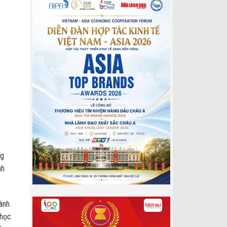
ng
nh
ành
 học