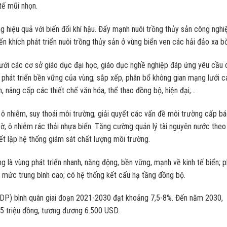
 tế mũi nhọn.
ng hiệu quả với biến đổi khí hậu. Đẩy mạnh nuôi trồng thủy sản công nghi
n khích phát triển nuôi trồng thủy sản ở vùng biển ven các hải đảo xa bờ
lưới các cơ sở giáo dục đại học, giáo dục nghề nghiệp đáp ứng yêu cầu
phát triển bền vững của vùng; sắp xếp, phân bổ không gian mạng lưới c
, nâng cấp các thiết chế văn hóa, thể thao đồng bộ, hiện đại;…
ô nhiễm, suy thoái môi trường; giải quyết các vấn đề môi trường cấp b
bờ, ô nhiễm rác thải nhựa biển. Tăng cường quản lý tài nguyên nước theo
iết lập hệ thống giám sát chất lượng môi trường.
 là vùng phát triển nhanh, năng động, bền vững, mạnh về kinh tế biển; 
 mức trung bình cao; có hệ thống kết cấu hạ tầng đồng bộ.
RDP) bình quân giai đoạn 2021-2030 đạt khoảng 7,5-8%. Đến năm 2030,
65 triệu đồng, tương đương 6.500 USD.