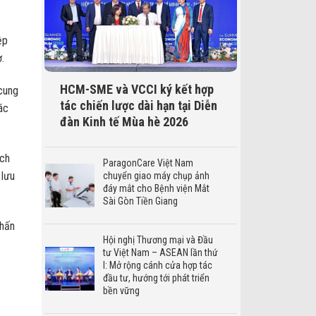
ệp
.
HCM-SME và VCCI ký kết hợp
 cung
tác chiến lược dài hạn tại Diễn
ác
đàn Kinh tế Mùa hè 2026
ách
ParagonCare Việt Nam
 lưu
chuyển giao máy chụp ảnh
đáy mắt cho Bệnh viện Mắt
Sài Gòn Tiền Giang
phấn
Hội nghị Thương mại và Đầu
tư Việt Nam – ASEAN lần thứ
I: Mở rộng cánh cửa hợp tác
đầu tư, hướng tới phát triển
bền vững