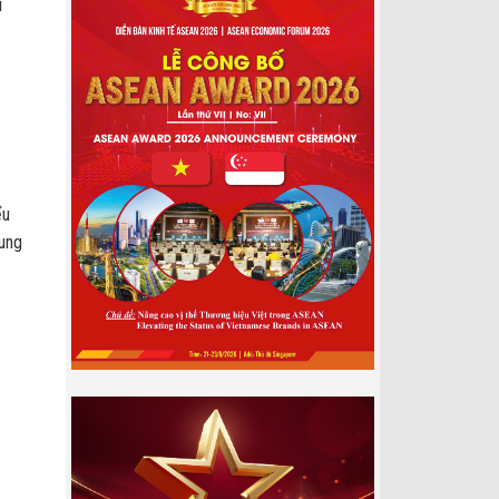
í
ểu
rung