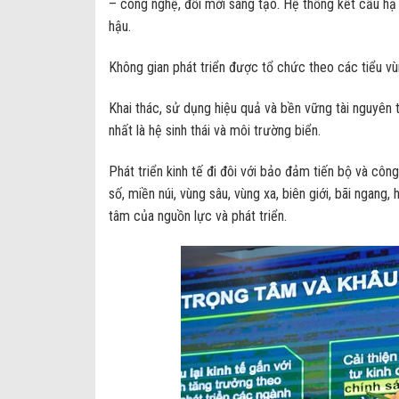
– công nghệ, đổi mới sáng tạo. Hệ thống kết cấu hạ t
hậu.
Không gian phát triển được tổ chức theo các tiểu vù
Khai thác, sử dụng hiệu quả và bền vững tài nguyên t
nhất là hệ sinh thái và môi trường biển.
Phát triển kinh tế đi đôi với bảo đảm tiến bộ và côn
số, miền núi, vùng sâu, vùng xa, biên giới, bãi ngang
tâm của nguồn lực và phát triển.