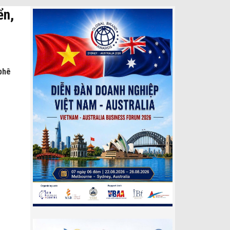
ển,
 phê