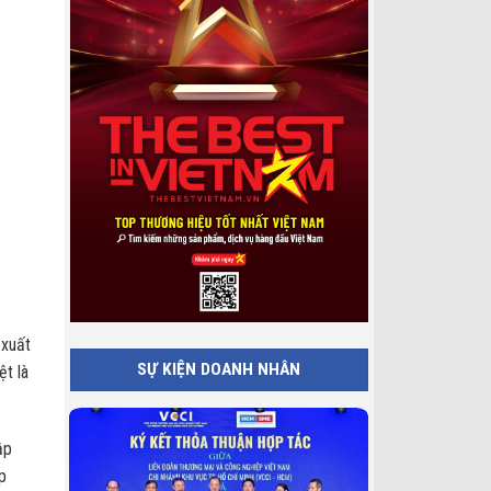
 xuất
SỰ KIỆN DOANH NHÂN
ệt là
ập
p