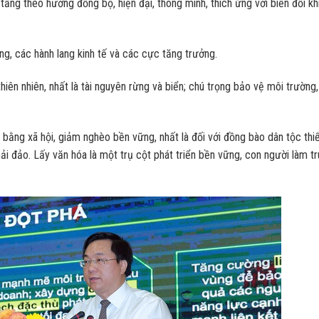
ầng theo hướng đồng bộ, hiện đại, thông minh, thích ứng với biến đổi kh
ng, các hành lang kinh tế và các cực tăng trưởng.
hiên nhiên, nhất là tài nguyên rừng và biển; chú trọng bảo vệ môi trường,
g bằng xã hội, giảm nghèo bền vững, nhất là đối với đồng bào dân tộc thi
, hải đảo. Lấy văn hóa là một trụ cột phát triển bền vững, con người làm t