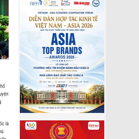
phố
huyện
g
ốc lá
hú