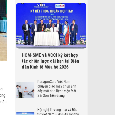
HCM-SME và VCCI ký kết hợp
tác chiến lược dài hạn tại Diễn
đàn Kinh tế Mùa hè 2026
ParagonCare Việt Nam
chuyển giao máy chụp ảnh
ng
đáy mắt cho Bệnh viện Mắt
công
Sài Gòn Tiền Giang
 mẫu
Hội nghị Thương mại và Đầu
tư Việt Nam – ASEAN lần thứ