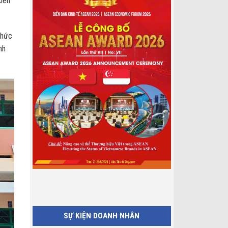
kiến
chức
nh
SỰ KIỆN DOANH NHÂN