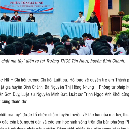
ép chất ma túy” diễn ra tại Trường THCS Tân Nhựt, huyện Bình Chánh,
c Nữ – Chi hội trưởng Chi hội Luật sư, Hội bảo vệ quyền trẻ em Thành 
Luật gia huyện Bình Chánh; Bà Nguyễn Thị Hồng Nhung – Phòng tư pháp 
n Sơn Duy, Luật sư Nguyễn Minh Đạt, Luật sư Trịnh Ngọc Anh Khôi cùn
t
cùng tham dự.
 chất ma túy” được tổ chức nhằm tuyên truyền về tác hại của ma túy, thu
p các cán bộ, người dân và các em học sinh sống trên địa bàn phường P