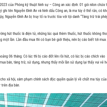
23 của Phòng kỹ thuật hình sự – Công an xác định: 01 gói nilon chứa t
ghi tên Nguyễn Đình An và hình dấu Công an, là ma túy ở thể rắn, có kh
, Nguyễn Đình An bị truy tố ra trước tòa với tội danh “Tàng trữ trái phé
ường hút thuốc lá điện tử, những lúc quá thèm thuốc, hút thuốc không th
 một lần. Lần đầu mua thì có bạn bè giới thiệu, nên bị cáo biết tới mua
ảng 06 tháng. Có lúc thì bị cáo đốt lên rồi hút, có lúc bị cáo chích vào
mua bán, tàng trữ, sử dụng, nhưng thấy mỗi lần sử dụng lại thấy vui vẻ h
 cho xã hội, xâm phạm chính sách độc quyền quản lý về chất ma túy của
 trên địa bàn.