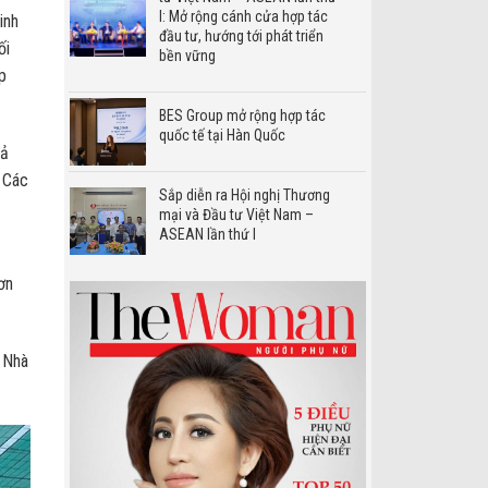
I: Mở rộng cánh cửa hợp tác
inh
đầu tư, hướng tới phát triển
ối
bền vững
p
BES Group mở rộng hợp tác
quốc tế tại Hàn Quốc
oả
. Các
Sắp diễn ra Hội nghị Thương
mại và Đầu tư Việt Nam –
ASEAN lần thứ I
ơn
 Nhà