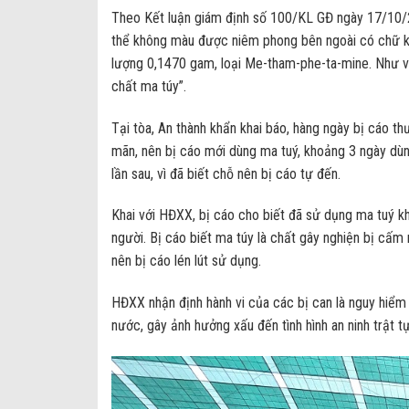
Theo Kết luận giám định số 100/KL GĐ ngày 17/10/20
thể không màu được niêm phong bên ngoài có chữ ký 
lượng 0,1470 gam, loại Me-tham-phe-ta-mine. Như vậy
chất ma túy”.
Tại tòa, An thành khẩn khai báo, hàng ngày bị cáo th
mãn, nên bị cáo mới dùng ma tuý, khoảng 3 ngày dùng
lần sau, vì đã biết chỗ nên bị cáo tự đến.
Khai với HĐXX, bị cáo cho biết đã sử dụng ma tuý kho
người. Bị cáo biết ma túy là chất gây nghiện bị cấm 
nên bị cáo lén lút sử dụng.
HĐXX nhận định hành vi của các bị can là nguy hiểm
nước, gây ảnh hưởng xấu đến tình hình an ninh trật tự