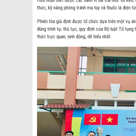
Hữu nhận biết được các hành vi sai trái như: lôi kéo
thức, kỹ năng phòng tránh ma túy và thuốc lá điện t
Phiên tòa giả định được tổ chức dựa trên một vụ án 
đúng trình tự, thủ tục, quy định của Bộ luật Tố tụng 
thức trực quan, sinh động, dễ hiểu nhất.