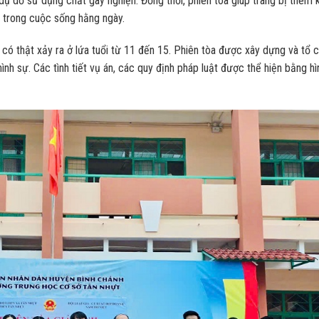
, dụ dỗ sử dụng chất gây nghiện. Đồng thời, phiên tòa giúp trang bị thêm 
ử trong cuộc sống hằng ngày.
có thật xảy ra ở lứa tuổi từ 11 đến 15. Phiên tòa được xây dựng và tổ 
hình sự. Các tình tiết vụ án, các quy định pháp luật được thể hiện bằng hì