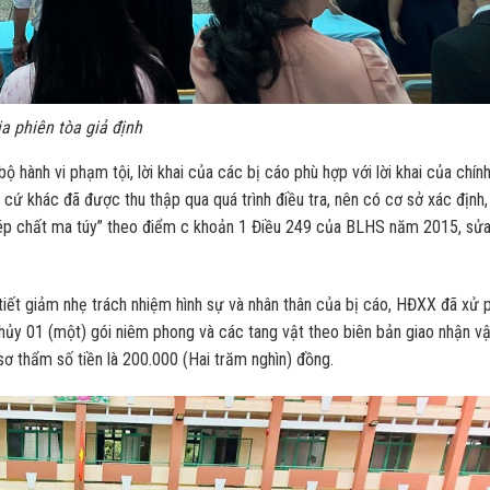
a phiên tòa giả định
ộ hành vi phạm tội, lời khai của các bị cáo phù hợp với lời khai của chín
 cứ khác đã được thu thập qua quá trình điều tra, nên có cơ sở xác định,
phép chất ma túy” theo điểm c khoản 1 Điều 249 của BLHS năm 2015, sửa
 tiết giảm nhẹ trách nhiệm hình sự và nhân thân của bị cáo, HĐXX đã xử 
 hủy 01 (một) gói niêm phong và các tang vật theo biên bản giao nhận vậ
sơ thẩm số tiền là 200.000 (Hai trăm nghìn) đồng.