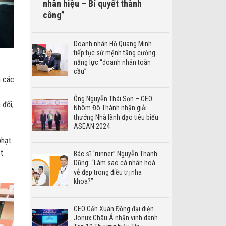
nhân hiệu – Bí quyết thành
công”
Doanh nhân Hồ Quang Minh
tiếp tục sứ mệnh tăng cường
năng lực “doanh nhân toàn
cầu”
h các
Ông Nguyễn Thái Sơn – CEO
 đổi,
Nhôm Đô Thành nhận giải
thưởng Nhà lãnh đạo tiêu biểu
ASEAN 2024
phạt
t
Bác sĩ “runner” Nguyễn Thanh
Dũng: “Làm sao cá nhân hoá
vẻ đẹp trong điều trị nha
khoa?”
CEO Cấn Xuân Đồng đại diện
Jonux Châu Á nhận vinh danh