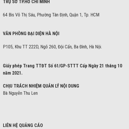
TRỤ SỞ TP.HỒ CHÍ MINH
64 Bis Võ Thị Sáu, Phường Tân Định, Quận 1, Tp. HCM
VĂN PHÒNG ĐẠI DIỆN HÀ NỘI
P105, Khu TT 222D, Ngõ 260, Đội Cấn, Ba Đình, Hà Nội.
Giấy phép Trang TTĐT Số 61/GP-STTT Cấp Ngày 21 tháng 10
năm 2021.
CHỊU TRÁCH NHIỆM QUẢN LÝ NỘI DUNG
Bà Nguyễn Thu Len
LIÊN HỆ QUẢNG CÁO