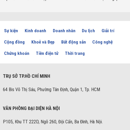
Sự kiện
Kinh doanh
Doanh nhân
Du lịch
Giải trí
Cộng đồng
Khoẻ và Đẹp
Bất động sản
Công nghệ
Chứng khoán
Tiền điện tử
Thời trang
TRỤ SỞ TP.HỒ CHÍ MINH
64 Bis Võ Thị Sáu, Phường Tân Định, Quận 1, Tp. HCM
VĂN PHÒNG ĐẠI DIỆN HÀ NỘI
P105, Khu TT 222D, Ngõ 260, Đội Cấn, Ba Đình, Hà Nội.