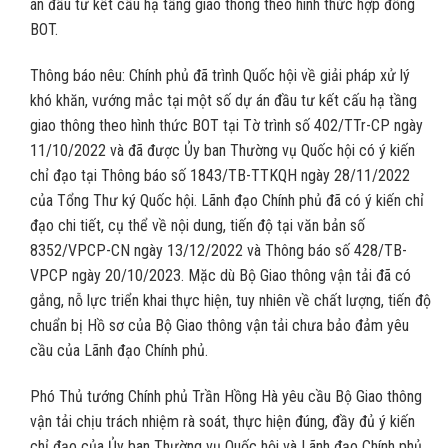
án đầu tư kết cấu hạ tầng giao thông theo hình thức hợp đồng
BOT.
Thông báo nêu: Chính phủ đã trình Quốc hội về giải pháp xử lý
khó khăn, vướng mắc tại một số dự án đầu tư kết cấu hạ tầng
giao thông theo hình thức BOT tại Tờ trình số 402/TTr-CP ngày
11/10/2022 và đã được Ủy ban Thường vụ Quốc hội có ý kiến
chỉ đạo tại Thông báo số 1843/TB-TTKQH ngày 28/11/2022
của Tổng Thư ký Quốc hội. Lãnh đạo Chính phủ đã có ý kiến chỉ
đạo chi tiết, cụ thể về nội dung, tiến độ tại văn bản số
8352/VPCP-CN ngày 13/12/2022 và Thông báo số 428/TB-
VPCP ngày 20/10/2023. Mặc dù Bộ Giao thông vận tải đã có
gắng, nỗ lực triển khai thực hiện, tuy nhiên về chất lượng, tiến độ
chuẩn bị Hồ sơ của Bộ Giao thông vận tải chưa bảo đảm yêu
cầu của Lãnh đạo Chính phủ.
Phó Thủ tướng Chính phủ Trần Hồng Hà yêu cầu Bộ Giao thông
vận tải chịu trách nhiệm rà soát, thực hiện đúng, đầy đủ ý kiến
chỉ đạo của Ủy ban Thường vụ Quốc hội và Lãnh đạo Chính phủ