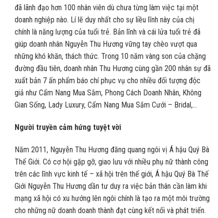
đã lãnh đạo hơn 100 nhân viên dù chưa từng làm việc tại một
doanh nghiệp nào. Lí lẽ duy nhất cho sự liều lĩnh này của chị
chính là năng lượng của tuổi trẻ. Bản lĩnh và cái lửa tuổi trẻ đã
giúp doanh nhân Nguyễn Thu Hương vững tay chèo vượt qua
những khó khăn, thách thức. Trong 10 năm vàng son của chặng
đường đầu tiên, doanh nhân Thu Hương cùng gần 200 nhân sự đã
xuất bản 7 ấn phẩm báo chí phục vụ cho nhiều đối tượng độc
giả như Cẩm Nang Mua Sắm, Phong Cách Doanh Nhân, Không
Gian Sống, Lady Luxury, Cẩm Nang Mua Sắm Cưới – Bridal,…
Người truyền cảm hứng tuyệt vời
Năm 2011, Nguyễn Thu Hương đăng quang ngôi vị Á hậu Quý Bà
Thế Giới. Có cơ hội gặp gỡ, giao lưu với nhiều phụ nữ thành công
trên các lĩnh vực kinh tế – xã hội trên thế giới, Á hậu Quý Bà Thế
Giới Nguyễn Thu Hương dần tư duy ra việc bản thân cần làm khi
mạng xã hội có xu hướng lên ngôi chính là tạo ra một môi trường
cho những nữ doanh doanh thành đạt cùng kết nối và phát triển.