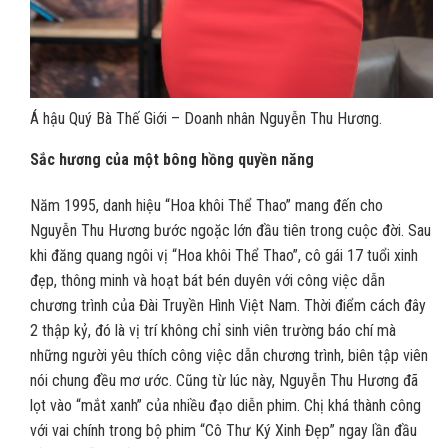
Á hậu Quý Bà Thế Giới – Doanh nhân Nguyễn Thu Hương.
Sắc hương của một bông hồng quyền năng
Năm 1995, danh hiệu “Hoa khôi Thể Thao” mang đến cho
Nguyễn Thu Hương bước ngoặc lớn đầu tiên trong cuộc đời. Sau
khi đăng quang ngôi vị “Hoa khôi Thể Thao”, cô gái 17 tuổi xinh
đẹp, thông minh và hoạt bát bén duyên với công việc dẫn
chương trình của Đài Truyền Hình Việt Nam. Thời điểm cách đây
2 thập kỷ, đó là vị trí không chỉ sinh viên trường báo chí mà
những người yêu thích công việc dẫn chương trình, biên tập viên
nói chung đều mơ ước. Cũng từ lúc này, Nguyễn Thu Hương đã
lọt vào “mắt xanh” của nhiều đạo diễn phim. Chị khá thành công
với vai chính trong bộ phim “Cô Thư Ký Xinh Đẹp” ngay lần đầu