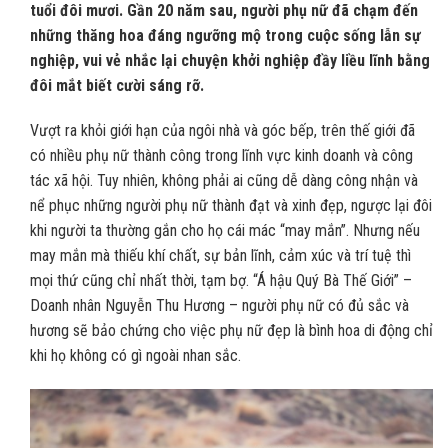
tuổi đôi mươi. Gần 20 năm sau, người phụ nữ đã chạm đến
những thăng hoa đáng ngưỡng mộ trong cuộc sống lẫn sự
nghiệp, vui vẻ nhắc lại chuyện khởi nghiệp đầy liều lĩnh bằng
đôi mắt biết cười sáng rỡ.
Vượt ra khỏi giới hạn của ngôi nhà và góc bếp, trên thế giới đã
có nhiều phụ nữ thành công trong lĩnh vực kinh doanh và công
tác xã hội. Tuy nhiên, không phải ai cũng dễ dàng công nhận và
nể phục những người phụ nữ thành đạt và xinh đẹp, ngược lại đôi
khi người ta thường gắn cho họ cái mác “may mắn”. Nhưng nếu
may mắn mà thiếu khí chất, sự bản lĩnh, cảm xúc và trí tuệ thì
mọi thứ cũng chỉ nhất thời, tạm bợ. “Á hậu Quý Bà Thế Giới” –
Doanh nhân Nguyễn Thu Hương – người phụ nữ có đủ sắc và
hương sẽ bảo chứng cho việc phụ nữ đẹp là bình hoa di động chỉ
khi họ không có gì ngoài nhan sắc.