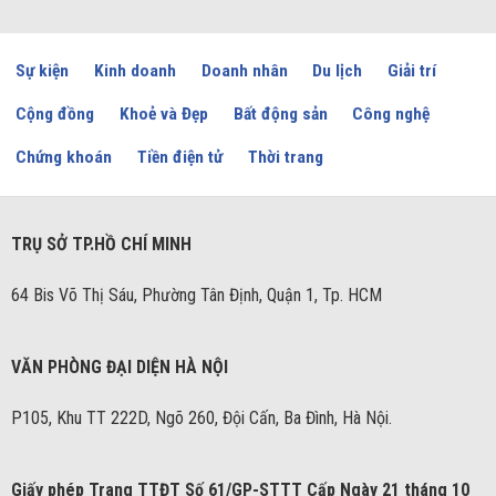
Sự kiện
Kinh doanh
Doanh nhân
Du lịch
Giải trí
Cộng đồng
Khoẻ và Đẹp
Bất động sản
Công nghệ
Chứng khoán
Tiền điện tử
Thời trang
TRỤ SỞ TP.HỒ CHÍ MINH
64 Bis Võ Thị Sáu, Phường Tân Định, Quận 1, Tp. HCM
VĂN PHÒNG ĐẠI DIỆN HÀ NỘI
P105, Khu TT 222D, Ngõ 260, Đội Cấn, Ba Đình, Hà Nội.
Giấy phép Trang TTĐT Số 61/GP-STTT Cấp Ngày 21 tháng 10