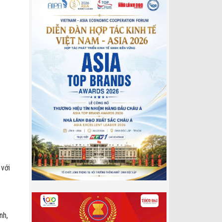
 với
nh,