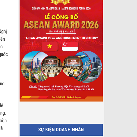
Nghị
đến
ực
quốc
,
ớng
để
ùng,
 bền
là
SỰ KIỆN DOANH NHÂN