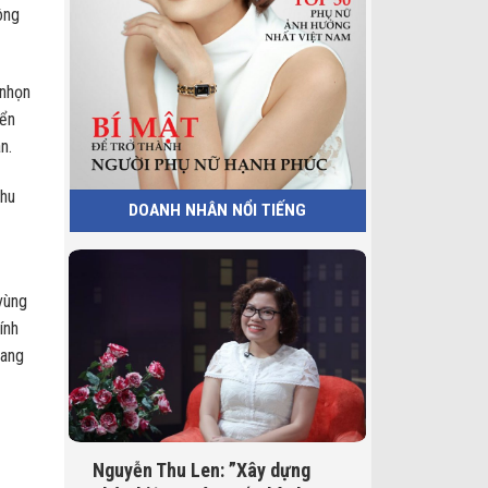
ông
 nhọn
iển
n.
khu
DOANH NHÂN NỔI TIẾNG
 vùng
ính
gang
Nguyễn Thu Len: ”Xây dựng