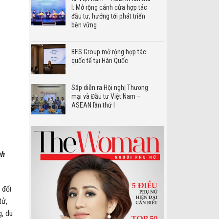
I: Mở rộng cánh cửa hợp tác
đầu tư, hướng tới phát triển
bền vững
BES Group mở rộng hợp tác
quốc tế tại Hàn Quốc
Sắp diễn ra Hội nghị Thương
mại và Đầu tư Việt Nam –
ASEAN lần thứ I
nh
 đổi
tử,
g, du