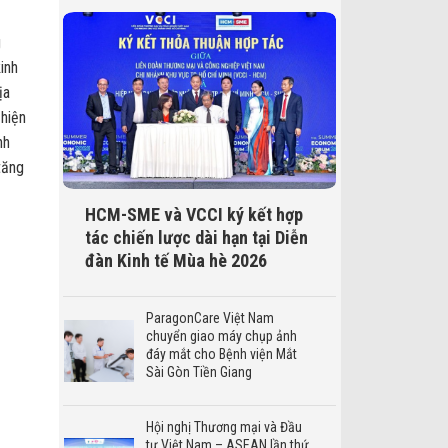
g
inh
ịa
 hiện
nh
tăng
HCM-SME và VCCI ký kết hợp
tác chiến lược dài hạn tại Diễn
đàn Kinh tế Mùa hè 2026
ParagonCare Việt Nam
chuyển giao máy chụp ảnh
đáy mắt cho Bệnh viện Mắt
Sài Gòn Tiền Giang
Hội nghị Thương mại và Đầu
tư Việt Nam – ASEAN lần thứ