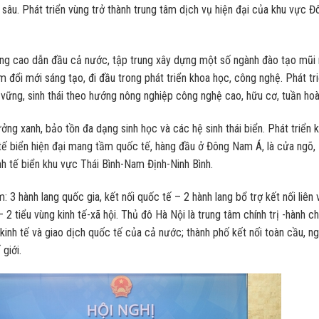
n sâu. Phát triển vùng trở thành trung tâm dịch vụ hiện đại của khu vực Đ
ượng cao dẫn đầu cả nước, tập trung xây dựng một số ngành đào tạo mũi
âm đổi mới sáng tạo, đi đầu trong phát triển khoa học, công nghệ. Phát tr
n vững, sinh thái theo hướng nông nghiệp công nghệ cao, hữu cơ, tuần hoà
ởng xanh, bảo tồn đa dạng sinh học và các hệ sinh thái biển. Phát triển 
tế biển hiện đại mang tầm quốc tế, hàng đầu ở Đông Nam Á, là cửa ngõ,
inh tế biển khu vực Thái Bình-Nam Định-Ninh Bình.
 3 hành lang quốc gia, kết nối quốc tế – 2 hành lang bổ trợ kết nối liên
 2 tiểu vùng kinh tế-xã hội. Thủ đô Hà Nội là trung tâm chính trị -hành ch
kinh tế và giao dịch quốc tế của cả nước; thành phố kết nối toàn cầu, n
giới.