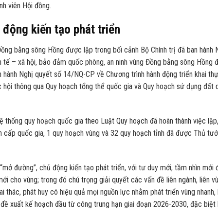
nh viên Hội đồng.
động kiến tạo phát triển
ng bằng sông Hồng được lập trong bối cảnh Bộ Chính trị đã ban hành 
 tế – xã hội, bảo đảm quốc phòng, an ninh vùng Đồng bằng sông Hồng 
 hành Nghị quyết số 14/NQ-CP về Chương trình hành động triển khai th
c hội thông qua Quy hoạch tổng thể quốc gia và Quy hoạch sử dụng đất 
ệ thống quy hoạch quốc gia theo Luật Quy hoạch đã hoàn thành việc lập
ch cấp quốc gia, 1 quy hoạch vùng và 32 quy hoạch tỉnh đã được Thủ tư
“mở đường”, chủ động kiến tạo phát triển, với tư duy mới, tầm nhìn mới 
 mới cho vùng; trong đó chú trọng giải quyết các vấn đề liên ngành, liên v
khai thác, phát huy có hiệu quả mọi nguồn lực nhằm phát triển vùng nhanh,
đề xuất kế hoạch đầu từ công trung hạn giai đoạn 2026-2030, đặc biệt 