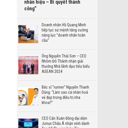
nhân hiệu – Bí quyết thành
công”
Doanh nhân Hồ Quang Minh
tiếp tục sứ mệnh tăng cường
năng lực “doanh nhân toàn
cầu”
Ông Nguyễn Thái Sơn – CEO
Nhôm Đô Thành nhận giải
thưởng Nhà lãnh đạo tiêu biểu
ASEAN 2024
Bác sĩ “runner” Nguyễn Thanh
Dũng: “Làm sao cá nhân hoá
vẻ đẹp trong điều trị nha
khoa?”
CEO Cấn Xuân Đồng đại diện
Jonux Châu Á nhận vinh danh