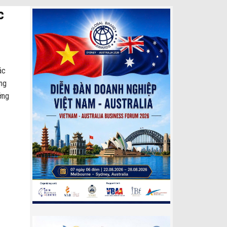
c
ác
ang
ởng