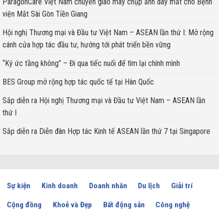
ParagonCare Việt Nam chuyển giao máy chụp ảnh đáy mắt cho Bệnh
viện Mắt Sài Gòn Tiền Giang
Hội nghị Thương mại và Đầu tư Việt Nam – ASEAN lần thứ I: Mở rộng
cánh cửa hợp tác đầu tư, hướng tới phát triển bền vững
“Ký ức tầng không” – Đi qua tiếc nuối để tìm lại chính mình
BES Group mở rộng hợp tác quốc tế tại Hàn Quốc
Sắp diễn ra Hội nghị Thương mại và Đầu tư Việt Nam – ASEAN lần
thứ I
Sắp diễn ra Diễn đàn Hợp tác Kinh tế ASEAN lần thứ 7 tại Singapore
Sự kiện
Kinh doanh
Doanh nhân
Du lịch
Giải trí
Cộng đồng
Khoẻ và Đẹp
Bất động sản
Công nghệ