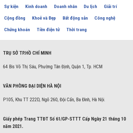
Sự kiện
Kinh doanh
Doanh nhân
Du lịch
Giải trí
Cộng đồng
Khoẻ và Đẹp
Bất động sản
Công nghệ
Chứng khoán
Tiền điện tử
Thời trang
TRỤ SỞ TP.HỒ CHÍ MINH
64 Bis Võ Thị Sáu, Phường Tân Định, Quận 1, Tp. HCM
VĂN PHÒNG ĐẠI DIỆN HÀ NỘI
P105, Khu TT 222D, Ngõ 260, Đội Cấn, Ba Đình, Hà Nội.
Giấy phép Trang TTĐT Số 61/GP-STTT Cấp Ngày 21 tháng 10
năm 2021.