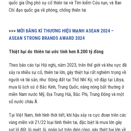
quốc gia Ứng phó sự cố thiên tai và Tìm kiếm Cứu nạn, và Ban
Chỉ đạo quốc gia về phòng, chống thiên tai.
>>>
MỜI ĐĂNG KÍ THƯƠNG HIỆU MẠNH ASEAN 2024 –
ASEAN STRONG BRANDS AWARD 2024
Thiệt hại
do
thiên tai ước tính hơn 8.200 tỷ đồng
Theo báo cáo tại Hội nghị, năm 2023, trên thế giới và khu vực đã
xảy ra nhiều sự cố, thiên tai lớn, gây thiệt hại rất nghiêm trọng về
người và tài sản, như: Động đất tại Thổ Nhĩ Kỳ; vỡ đập tại Libya;
mưa lũ lịch sử ở Bắc Kinh, Trung Quốc; nắng nóng bất thường ở
miền Nam nước Mỹ, Địa Trung Hải, Bắc Phi, Trung Đông và một
số nước châu Á.
Tại Việt Nam, tình hình thời tiết, khí hậu xảy ra cực đoan trên các
vùng miền với 21/22 loại hình thiên tai, đặc biệt là mưa lớn gây
sạt lở đất, lũ quét, lũ, ngập lụt trên diện rộng, gây thiệt hại lớn về