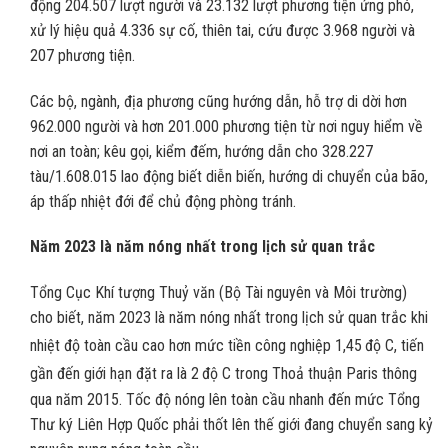
động 204.507 lượt người và 23.132 lượt phương tiện ứng phó,
xử lý hiệu quả 4.336 sự cố, thiên tai, cứu được 3.968 người và
207 phương tiện.
Các bộ, ngành, địa phương cũng hướng dẫn, hỗ trợ di dời hơn
962.000 người và hơn 201.000 phương tiện từ nơi nguy hiểm về
nơi an toàn; kêu gọi, kiểm đếm, hướng dẫn cho 328.227
tàu/1.608.015 lao động biết diễn biến, hướng di chuyển của bão,
áp thấp nhiệt đới để chủ động phòng tránh.
Năm 2023 là năm nóng nhất trong lịch sử quan trắc
Tổng Cục Khí tượng Thuỷ văn (Bộ Tài nguyên và Môi trường)
cho biết, năm 2023 là năm nóng nhất trong lịch sử quan trắc khi
nhiệt độ toàn cầu cao hơn mức tiền công nghiệp 1,45
độ C, tiến
gần đến giới hạn đặt ra là 2
độ C trong Thoả thuận Paris thông
qua năm 2015. Tốc độ nóng lên toàn cầu nhanh đến mức Tổng
Thư ký Liên Hợp Quốc phải thốt lên thế giới đang chuyển sang kỷ