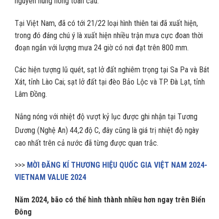
nguyên nung nóng toàn cầu.
Tại Việt Nam, đã có tới 21/22 loại hình thiên tai đã xuất hiện,
trong đó đáng chú ý là xuất hiện nhiều trận mưa cực đoan thời
đoạn ngắn với lượng mưa 24 giờ có nơi đạt trên 800 mm.
Các hiện tượng lũ quét, sạt lở đất nghiêm trọng tại Sa Pa và Bát
Xát, tỉnh Lào Cai; sạt lở đất tại đèo Bảo Lộc và TP. Đà Lạt, tỉnh
Lâm Đồng.
Nắng nóng với nhiệt độ vượt kỷ lục được ghi nhận tại Tương
Dương (Nghệ An) 44,2
độ C, đây cũng là giá trị nhiệt độ ngày
cao nhất trên cả nước đã từng được quan trắc.
>>>
MỜI ĐĂNG KÍ THƯƠNG HIỆU QUỐC GIA VIỆT NAM 2024-
VIETNAM VALUE 2024
Năm 2024, bão có thể hình thành nhiều hơn ngay trên Biển
Đông