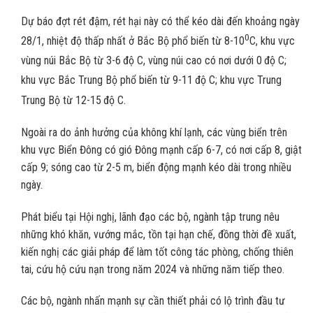
Dự báo đợt rét đậm, rét hại này có thể kéo dài đến khoảng ngày
0
28/1, nhiệt độ thấp nhất ở Bắc Bộ phổ biến từ 8-10
C, khu vực
vùng núi Bắc Bộ từ 3-6
độ C, vùng núi cao có nơi dưới 0
độ C;
khu vực Bắc Trung Bộ phổ biến từ 9-11
độ C; khu vực Trung
Trung Bộ từ 12-15
độ C.
Ngoài ra do ảnh hưởng của không khí lạnh, các vùng biển trên
khu vực Biển Đông có gió Đông mạnh cấp 6-7, có nơi cấp 8, giật
cấp 9; sóng cao từ 2-5 m, biển động mạnh kéo dài trong nhiều
ngày.
Phát biểu tại Hội nghị, lãnh đạo các bộ, ngành tập trung nêu
những khó khăn, vướng mắc, tồn tại hạn chế, đồng thời đề xuất,
kiến nghị các giải pháp để làm tốt công tác phòng, chống thiên
tai, cứu hộ cứu nạn trong năm 2024 và những năm tiếp theo.
Các bộ, ngành nhấn mạnh sự cần thiết phải có lộ trình đầu tư