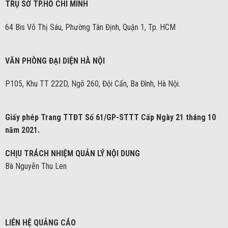
TRỤ SỞ TP.HỒ CHÍ MINH
64 Bis Võ Thị Sáu, Phường Tân Định, Quận 1, Tp. HCM
VĂN PHÒNG ĐẠI DIỆN HÀ NỘI
P105, Khu TT 222D, Ngõ 260, Đội Cấn, Ba Đình, Hà Nội.
Giấy phép Trang TTĐT Số 61/GP-STTT Cấp Ngày 21 tháng 10
năm 2021.
CHỊU TRÁCH NHIỆM QUẢN LÝ NỘI DUNG
Bà Nguyễn Thu Len
LIÊN HỆ QUẢNG CÁO