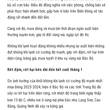
bộ số cơn bão. Điều đó đồng nghĩa với việc phòng, chống bão sẽ
phải thực hiện nhanh hơn, gấp hơn vì bão trên Biển Đông sẽ tác
động rất nhanh đến đất liền.
Cùng với đó, mưa dông và mưa lớn thời đoạn ngắn xuất hiện
thường xuyên hơn, gây lở đất vùng núi, ngập lụt đô thị.
Không khí lạnh hoạt động không nhiều nhưng lại xuất hiện những
đợt không khí lạnh có cường độ mạnh, gây rét đậm, rét hại trên
diện rộng, băng giá, mưa tuyết ở khu vự vùng núi Bắc Bộ.
Rét đậm, rét hại kéo dài đến hết cuối tháng 1
Do ảnh hưởng của khối không khi lạnh có cường độ mạnh nhất
mùa Đông 2023-2024, hiện ở Bắc Bộ và các tỉnh Trung Bộ đã
xảy ra rét hại trên diện rộng, với nhiệt độ trung bình ngày thấp
hơn 13
độ C, nhiều nơi ở vùng núi phía bắc như Lạng Sơn, Cao
Bằng, Quảng Ninh đã xảy ra băng giá.