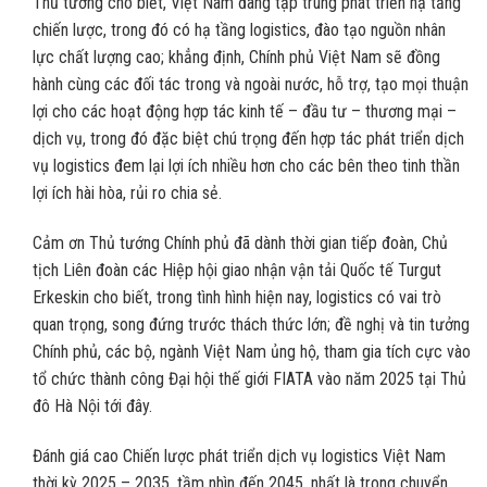
Thủ tướng cho biết, Việt Nam đang tập trung phát triển hạ tầng
chiến lược, trong đó có hạ tầng logistics, đào tạo nguồn nhân
lực chất lượng cao; khẳng định, Chính phủ Việt Nam sẽ đồng
hành cùng các đối tác trong và ngoài nước, hỗ trợ, tạo mọi thuận
lợi cho các hoạt động hợp tác kinh tế – đầu tư – thương mại –
dịch vụ, trong đó đặc biệt chú trọng đến hợp tác phát triển dịch
vụ logistics đem lại lợi ích nhiều hơn cho các bên theo tinh thần
lợi ích hài hòa, rủi ro chia sẻ.
Cảm ơn Thủ tướng Chính phủ đã dành thời gian tiếp đoàn, Chủ
tịch Liên đoàn các Hiệp hội giao nhận vận tải Quốc tế Turgut
Erkeskin cho biết, trong tình hình hiện nay, logistics có vai trò
quan trọng, song đứng trước thách thức lớn; đề nghị và tin tưởng
Chính phủ, các bộ, ngành Việt Nam ủng hộ, tham gia tích cực vào
tổ chức thành công Đại hội thế giới FIATA vào năm 2025 tại Thủ
đô Hà Nội tới đây.
Đánh giá cao Chiến lược phát triển dịch vụ logistics Việt Nam
thời kỳ 2025 – 2035, tầm nhìn đến 2045, nhất là trong chuyển