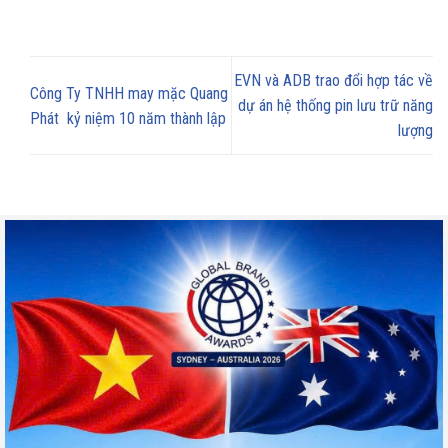
EVN và ADB trao đổi hợp tác về
Công Ty TNHH may mặc Quang
dự án hệ thống pin lưu trữ năng
Phát kỷ niệm 10 năm thành lập
lượng