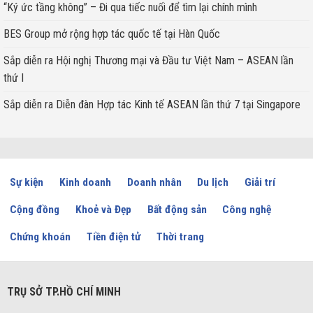
“Ký ức tầng không” – Đi qua tiếc nuối để tìm lại chính mình
BES Group mở rộng hợp tác quốc tế tại Hàn Quốc
Sắp diễn ra Hội nghị Thương mại và Đầu tư Việt Nam – ASEAN lần
thứ I
Sắp diễn ra Diễn đàn Hợp tác Kinh tế ASEAN lần thứ 7 tại Singapore
Sự kiện
Kinh doanh
Doanh nhân
Du lịch
Giải trí
Cộng đồng
Khoẻ và Đẹp
Bất động sản
Công nghệ
Chứng khoán
Tiền điện tử
Thời trang
TRỤ SỞ TP.HỒ CHÍ MINH