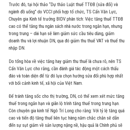
Trước đó, tại hội thảo “Dự thảo Luật thuế TTĐB (sửa đổi) và
ngành đồ uống” do VCCI phối hợp tổ chức, TS Cấn Văn Lực,
Chuyên gia Kinh tế trưởng BIDV phân tích: Việc tăng thuế TTĐB
cao có thể tăng thu ngân sách nhà nước trong ngắn hạn, nhưng
trong trung – dài hạn sẽ làm giảm sức cầu tiêu dùng, giảm
doanh thu và lợi nhuận DN, qua đó giảm thu thuế VAT và thuế thu
nhập DN.
Do tổng hòa về việc tăng hay giảm thu thuế là chưa rõ, nên TS
Cấn Văn Lực cho rằng, cần đánh giá tác động một cách thấu
đáo và toàn diện để từ đó lựa chọn hướng sửa đổi phù hợp nhất
với bối cảnh kinh tế, xã hội của Việt Nam.
Để tránh tăng sốc cho thị trường, DN, có thể xem xét mức tăng
thuế trong ngắn hạn và giãn lộ trình tăng thuế trong trung hạn.
Còn chuyên gia kinh tế Ngô Trí Long cho rằng: Với tỷ lệ tăng quá
cao và tiến độ tăng thuế liên tục hàng năm chắc chắn sẽ dẫn
đến sự sụt giảm về sản lượng nặng nề, hậu quả là Chính phủ sẽ