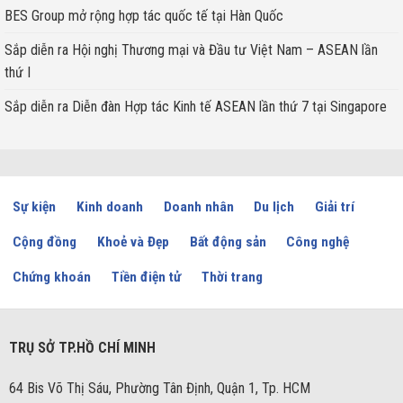
BES Group mở rộng hợp tác quốc tế tại Hàn Quốc
Sắp diễn ra Hội nghị Thương mại và Đầu tư Việt Nam – ASEAN lần
thứ I
Sắp diễn ra Diễn đàn Hợp tác Kinh tế ASEAN lần thứ 7 tại Singapore
Sự kiện
Kinh doanh
Doanh nhân
Du lịch
Giải trí
Cộng đồng
Khoẻ và Đẹp
Bất động sản
Công nghệ
Chứng khoán
Tiền điện tử
Thời trang
TRỤ SỞ TP.HỒ CHÍ MINH
64 Bis Võ Thị Sáu, Phường Tân Định, Quận 1, Tp. HCM