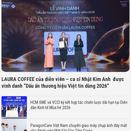
LAURA COFFEE của diễn viên – ca sĩ Nhật Kim Anh được
vinh danh “Dấu ấn thương hiệu Việt tin dùng 2026”
HCM-SME và VCCI ký kết hợp tác chiến lược dài hạn tại Diễn
đàn Kinh tế Mùa hè 2026
ParagonCare Việt Nam chuyển giao máy chụp ảnh đáy mắt
cho Bệnh viện Mắt Sài Gòn Tiền Giang