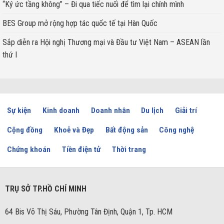
“Ký ức tầng không” – Đi qua tiếc nuối để tìm lại chính mình
BES Group mở rộng hợp tác quốc tế tại Hàn Quốc
Sắp diễn ra Hội nghị Thương mại và Đầu tư Việt Nam – ASEAN lần
thứ I
Sự kiện
Kinh doanh
Doanh nhân
Du lịch
Giải trí
Cộng đồng
Khoẻ và Đẹp
Bất động sản
Công nghệ
Chứng khoán
Tiền điện tử
Thời trang
TRỤ SỞ TP.HỒ CHÍ MINH
64 Bis Võ Thị Sáu, Phường Tân Định, Quận 1, Tp. HCM