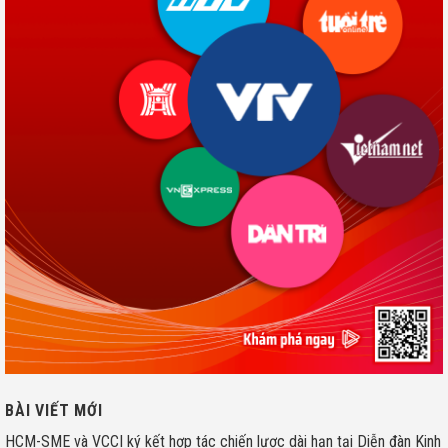
BÀI VIẾT MỚI
HCM-SME và VCCI ký kết hợp tác chiến lược dài hạn tại Diễn đàn Kinh