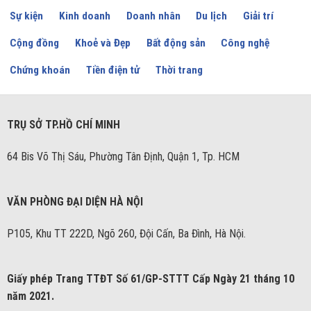
Sự kiện
Kinh doanh
Doanh nhân
Du lịch
Giải trí
Cộng đồng
Khoẻ và Đẹp
Bất động sản
Công nghệ
Chứng khoán
Tiền điện tử
Thời trang
TRỤ SỞ TP.HỒ CHÍ MINH
64 Bis Võ Thị Sáu, Phường Tân Định, Quận 1, Tp. HCM
VĂN PHÒNG ĐẠI DIỆN HÀ NỘI
P105, Khu TT 222D, Ngõ 260, Đội Cấn, Ba Đình, Hà Nội.
Giấy phép Trang TTĐT Số 61/GP-STTT Cấp Ngày 21 tháng 10
năm 2021.