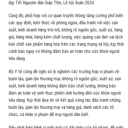
dịp Tết Nguyên đán Giáp Thìn, Lễ hội Xuân 2024.
Cùng đó, phối hợp với cơ quan truyền thông tăng cường phổ biến
các quy định, kiến thức về phòng ngừa, đấu tranh với việc sản
xuất, kinh doanh hàng trôi nổi, không rõ nguồn gốc, xuất xứ, hàng
giả, hàng nhái, hàng kém chất lượng, việc quảng cáo làm sai lệch
bản chất sản phẩm hàng hóa trên các trang mạng xã hội, kịp thời
cảnh báo nguy cơ không đảm bảo an toàn cho sức khoẻ người
tiêu dùng.
Bộ Y tế cũng đề nghị xử lý nghiêm các trường hợp vi phạm về
buôn lậu, gian lận thương mại, không rõ nguồn gốc, xuất xứ; sản
xuất, kinh doanh hàng không đảm bảo chất lượng, không bảo
đảm an toàn vệ sinh thực phẩm ảnh hưởng đến sức khỏe người
tiêu dùng. Kịp thời đưa tin về kết quả công tác đấu tranh chống
buôn lậu, gian lận thương mại và hàng giả; danh sách các tổ
chức, cá nhân vi phạm để mọi người dân biết.
Nếu phát hiện hành vi nghi ngờ có dấu hiệu của tội phạm, đề nghị